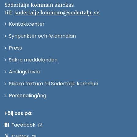
Södertälje kommun skickas
till:
sodertalje.kommun@sodertalje.se
Öppna
Kontaktcenter
i
Synpunkter och felanmälan
nytt
Öppna
Press
fönster
i
Säkra meddelanden
nytt
Anslagstavla
fönster
Skicka faktura till Södertälje kommun
Öppna
Personalingång
i
nytt
Följ oss på:
fönster
Facebook
Twitter