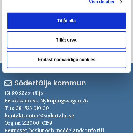
Visa detaljer
– Vi hoppas att upphandlingen väcker
intresse på marknaden och att det leder till
ett brett utbud av leverantörer, säger Pia
Tillåt alla
Sjöstrand.
Tillåt urval
Uppdaterad: 2026-01-30
Endast nödvändiga cookies
Södertälje kommun
151 89 Södertälje
Besöksadress: Nyköpingsvägen 26
Tfn: 08–523 010 00
kontaktcenter@sodertalje.se
Org.nr. 212000–0159
Remisser, beslut och meddelande/info till