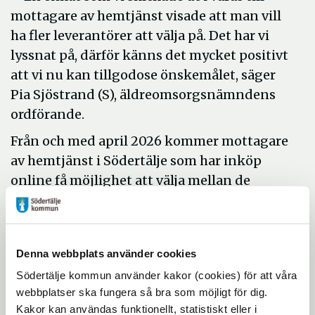
mottagare av hemtjänst visade att man vill
ha fler leverantörer att välja på. Det har vi
lyssnat på, därför känns det mycket positivt
att vi nu kan tillgodose önskemålet, säger
Pia Sjöstrand (S), äldreomsorgsnämndens
ordförande.
Från och med april 2026 kommer mottagare
av hemtjänst i Södertälje som har inköp
online få möjlighet att välja mellan de
leverantörer som lämnat anbud. Den som
får hjälpen bestämmer själv vilka matvaror
som ska beställas, och av vilken leverantör.
Denna webbplats använder cookies
Möjligheten att byta leverantör kommer att
Södertälje kommun använder kakor (cookies) för att våra
finnas vid 3 tillfällen under året.
webbplatser ska fungera så bra som möjligt för dig.
Hemtjänstpersonalen har med sig en
Kakor kan användas funktionellt, statistiskt eller i