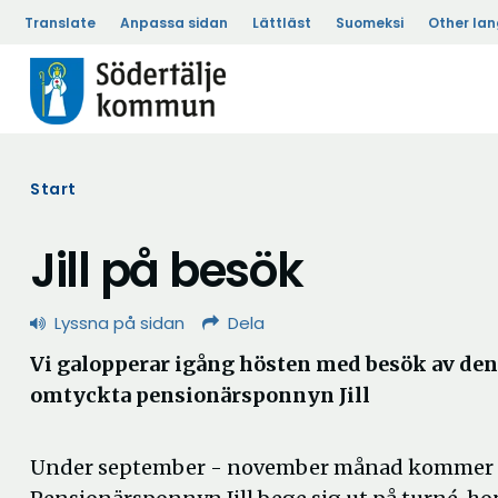
Translate
Anpassa sidan
Lättläst
Suomeksi
Other la
Start
Jill på besök
Lyssna på sidan
Dela
Vi galopperar igång hösten med besök av de
omtyckta pensionärsponnyn Jill
Under september - november månad kommer