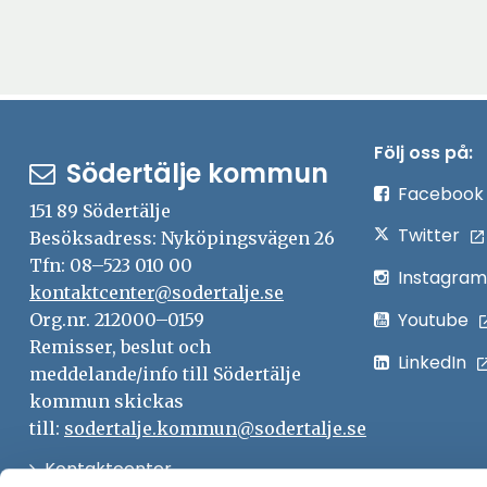
Följ oss på:
Södertälje kommun
Facebook
151 89 Södertälje
Twitter
Besöksadress: Nyköpingsvägen 26
Tfn: 08–523 010 00
Instagram
kontaktcenter@sodertalje.se
Youtube
Org.nr. 212000–0159
Remisser, beslut och
LinkedIn
meddelande/info till Södertälje
kommun skickas
till:
sodertalje.kommun@sodertalje.se
Öppna
Kontaktcenter