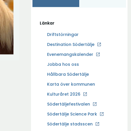
Länkar
Driftstörningar
Ö
Destination Södertälje
p
Evenemangskalender
p
Ö
Jobba hos oss
n
p
a
Hållbara Södertälje
p
i
Karta över kommunen
n
n
a
Kulturåret 2026
y
i
t
Södertäljefestivalen
n
t
Ö
Södertälje Science Park
y
f
p
t
Södertälje stadsscen
ö
p
t