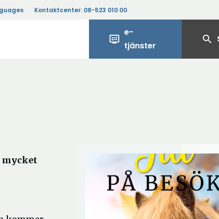
nguages
Kontaktcenter:
08-523 010 00
e-
display_settings
search
tjänster
n mycket