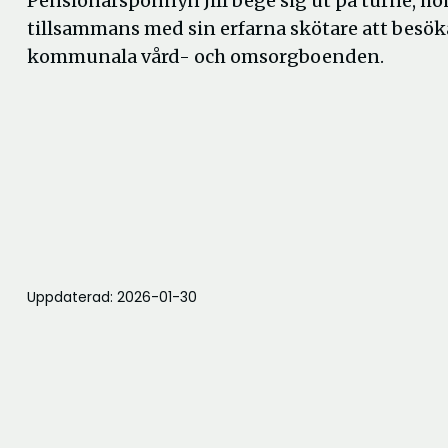
Pensionärsponnyn Jill bege sig ut på turné, 
tillsammans med sin erfarna skötare att besök
kommunala vård- och omsorgboenden.
Uppdaterad: 2026-01-30