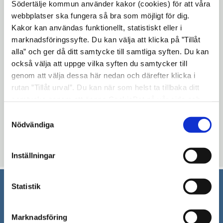
Södertälje kommun använder kakor (cookies) för att våra
piano står för lunchmusiken på Trombon.
webbplatser ska fungera så bra som möjligt för dig.
Kakor kan användas funktionellt, statistiskt eller i
Det kommer att bjudas på allt från sånger
marknadsföringssyfte. Du kan välja att klicka på ”Tillåt
av Cornelis Vreeswijk till kreativa
alla” och ger då ditt samtycke till samtliga syften. Du kan
gestaltningar av underhållningslegender
också välja att uppge vilka syften du samtycker till
från förr.
genom att välja dessa här nedan och därefter klicka i
rutan ”Tillåt urval”. Du kan när som helst ta tillbaka ditt
Varmt välkomna! Fri entré.
samtycke genom att öppna CookieBot på vår sida och
Tid: Onsdag 2 april, klockan 12:00
klicka på ”Ta tillbaka samtycke”. Genom att klicka på
Samtyckesval
"Visa detaljer" kan du läsa om hur kakorna används och
Nödvändiga
Plats: Trombon, Södertälje stadshus
hur vi och våra leverantörer inhämtar och behandlar
personuppgifter.
Uppdaterad: 2026-01-30
Inställningar
Statistik
Södertälje kommun
Marknadsföring
151 89 Södertälje