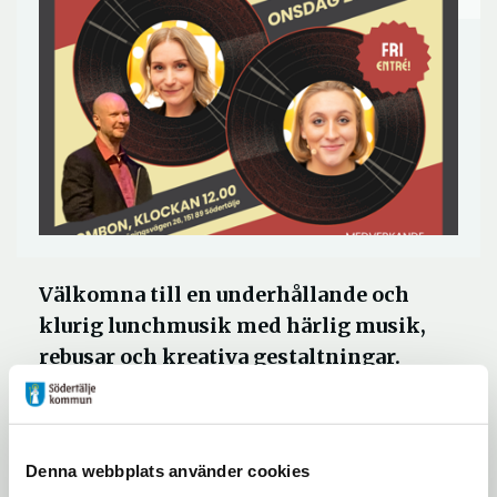
Välkomna till en underhållande och
klurig lunchmusik med härlig musik,
rebusar och kreativa gestaltningar.
Skratta, njut och sjung med!
Onsdag 2 april är det Kultur 365 som
Denna webbplats använder cookies
tillsammans med Anders "Zibbe" Holst på