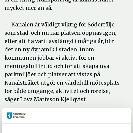
mycket mer än så.
– Kanalen är väldigt viktig för Södertälje
som stad, och nu när platsen öppnas igen,
efter att ha varit avstängd i många år, blir
det en ny dynamik i staden. Inom
kommunen jobbar vi aktivt för en
meningsfull fritid och för att skapa nya
parkmiljöer och platser att vistas på.
Kanalstråket utgör en värdefull mötesplats
för både umgänge, aktivitet och rörelse,
säger Lova Mattsson Kjellqvist.
Längs sträckan har sittplatser i form av
tretton nya bänkar, med små bord intill,
placerats ut. Dessutom har en stor