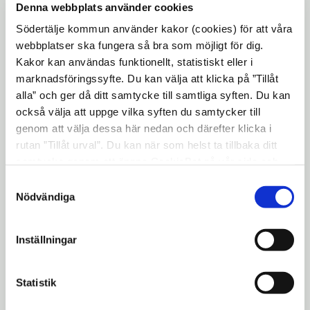
Denna webbplats använder cookies
amfiteater/läktare byggts där man kan sitta
Södertälje kommun använder kakor (cookies) för att våra
i kvällssolen och njuta och titta på båtar.
webbplatser ska fungera så bra som möjligt för dig.
Sträckan har också fått ny belysning och
Kakor kan användas funktionellt, statistiskt eller i
nya papperskorgar.
marknadsföringssyfte. Du kan välja att klicka på ”Tillåt
alla” och ger då ditt samtycke till samtliga syften. Du kan
också välja att uppge vilka syften du samtycker till
I och med att Trafikverket nu öppnar
genom att välja dessa här nedan och därefter klicka i
sträckan permanent tar Södertälje
rutan ”Tillåt urval”. Du kan när som helst ta tillbaka ditt
kommun över drift och underhåll. Den
samtycke genom att öppna CookieBot på vår sida och
breda, asfalterade gång- och cykelbanan
klicka på ”Ta tillbaka samtycke”. Genom att klicka på
Samtyckesval
kommer att snöröjas i vinter och
"Visa detaljer" kan du läsa om hur kakorna används och
Nödvändiga
kommunen ansvarar för renhållning. Under
hur vi och våra leverantörer inhämtar och behandlar
personuppgifter.
året kommer gräs och blommor att växa upp
Inställningar
i slänterna och vid amfiteatern. En del
mindre arbeten kvarstår och de kommer
Statistik
Trafikverket att slutföra under året.