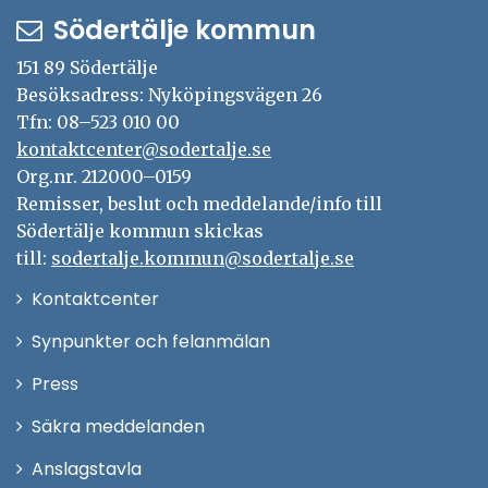
Södertälje kommun
151 89 Södertälje
Besöksadress: Nyköpingsvägen 26
Tfn: 08–523 010 00
kontaktcenter@sodertalje.se
Org.nr. 212000–0159
Remisser, beslut och meddelande/info till
Södertälje kommun skickas
till:
sodertalje.kommun@sodertalje.se
Öppna
Kontaktcenter
i
Synpunkter och felanmälan
nytt
Öppna
Press
fönster
i
Säkra meddelanden
nytt
Anslagstavla
fönster