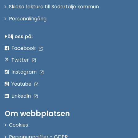
Skicka faktura till Södertälje kommun
Öppna
Personalingång
i
nytt
Följ oss på:
fönster
Facebook
Twitter
Instagram
Youtube
LinkedIn
Om webbplatsen
Cookies
Personuppgifter - GDPR