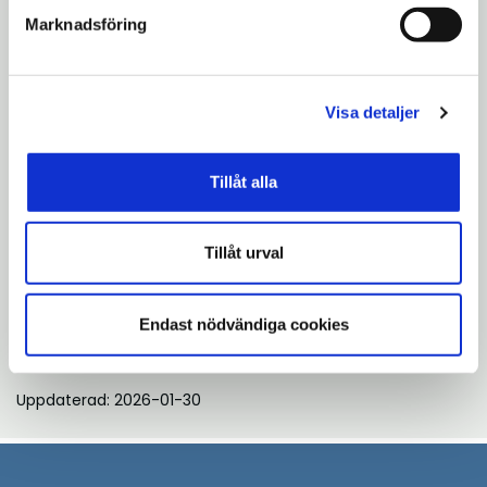
Marknadsföring
Bildtext till bänkar + amfiteater:
Här kan du njuta av en picknik vid bänkar
och bord eller sätta dig vid amfiteatern och
Visa detaljer
se på när fritidsbåtarna slussar in och ut ur
Mälaren.
Tillåt alla
Läs mer:
Tillåt urval
Södertälje kommuns sida
Trafikverkets sida om projektet
Endast nödvändiga cookies
Uppdaterad: 2026-01-30