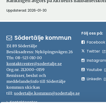
Rankingen avgörs på Aktuellts hållbarhetskon
Uppdaterad: 2026-01-30
Följ oss på:
Södertälje kommun
Facebook
151 89 Södertälje
Twitter
Besöksadress: Nyköpingsvägen 26
Tfn: 08–523 010 00
Instagram
kontaktcenter@sodertalje.se
Youtube
Org.nr. 212000–0159
Remisser, beslut och
LinkedIn
meddelande/info till Södertälje
kommun skickas
till:
sodertalje.kommun@sodertalje.se
Öppna
Kontaktcenter