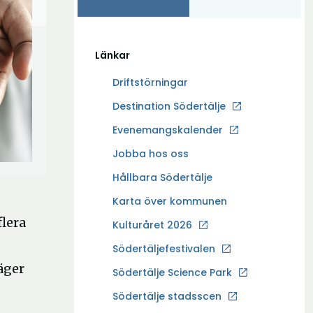
Länkar
Driftstörningar
Ö
Destination Södertälje
p
Evenemangskalender
p
Ö
Jobba hos oss
n
p
a
Hållbara Södertälje
p
i
Karta över kommunen
n
n
lera
a
Kulturåret 2026
y
i
t
Södertäljefestivalen
n
t
äger
Ö
Södertälje Science Park
y
f
p
t
Södertälje stadsscen
ö
p
t