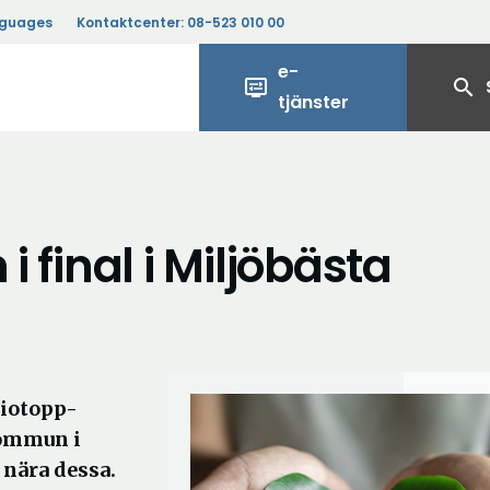
nguages
Kontaktcenter:
08-523 010 00
e-
display_settings
search
tjänster
i final i Miljöbästa
 tiotopp-
kommun i
nära dessa.