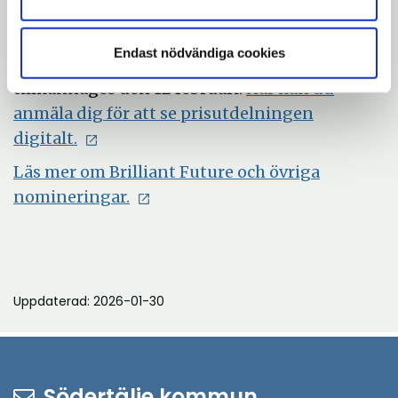
medborgarna i ännu större utsträckning,
avslutar Emma Tahan.
Endast nödvändiga cookies
Vinnaren av Årets förändringsresa
tillkännages den 12 februari.
Här kan du
anmäla dig för att se prisutdelningen
digitalt.
Läs mer om Brilliant Future och övriga
nomineringar.
Uppdaterad: 2026-01-30
Södertälje kommun