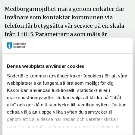
Medborgarnöjdhet mäts genom enkäter där
invånare som kontaktat kommunen via
telefon får betygsätta vår service på en skala
från 1 till 5. Parametrarna som mäts är
engagemang, enkelhet, generell nöjdhet,
kunskap, svarstid och uppklarning.
Resultaten analyseras löpande för att
Denna webbplats använder cookies
identifiera förbättringsområden.
Södertälje kommun använder kakor (cookies) för att våra
Sedan hösten 2023 har kontaktcenter
webbplatser ska fungera så bra som möjligt för dig.
jobbat aktivt med dessa fem fokusområden
Kakor kan användas funktionellt, statistiskt eller i
för att förbättra medborgarnas upplevelse.
marknadsföringssyfte. Du kan välja att klicka på ”Tillåt
Till exempel har man jobbat med
alla” och ger då ditt samtycke till samtliga syften. Du kan
också välja att uppge vilka syften du samtycker till
coachningssamtal, medlyssning och
genom att välja dessa här nedan och därefter klicka i
peptalk för att höja kvalitén på
rutan ”Tillåt urval”. Du kan när som helst ta tillbaka ditt
bemötandet, vilket har lett till förbättringar
samtycke genom att öppna CookieBot på vår sida och