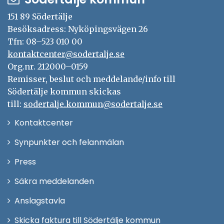
151 89 Södertälje
Besöksadress: Nyköpingsvägen 26
Tfn: 08–523 010 00
kontaktcenter@sodertalje.se
Org.nr. 212000–0159
Remisser, beslut och meddelande/info till
Södertälje kommun skickas
till:
sodertalje.kommun@sodertalje.se
Öppna
Kontaktcenter
i
Synpunkter och felanmälan
nytt
Öppna
Press
fönster
i
Säkra meddelanden
nytt
Anslagstavla
fönster
Skicka faktura till Södertälje kommun