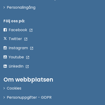
Öppna
Personalingång
i
nytt
Följ oss på:
fönster
Facebook
Twitter
Instagram
Youtube
LinkedIn
Om webbplatsen
Cookies
Personuppgifter - GDPR