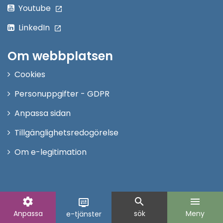
Youtube
LinkedIn
Om webbplatsen
Cookies
Personuppgifter - GDPR
Anpassa sidan
Tillgänglighetsredogörelse
Om e-legitimation
settings
search
menu
display_settings
Anpassa
sök
Meny
e-tjänster