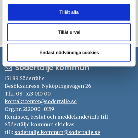
integrerad samverkan. Organisationen vill
även ha fler verktyg och större mandat.
Tillåt alla
Tillåt urval
Uppdaterad: 2026-01-30
Endast nödvändiga cookies
Södertälje kommun
151 89 Södertälje
Besöksadress: Nyköpingsvägen 26
Tfn: 08–523 010 00
kontaktcenter@sodertalje.se
Org.nr. 212000–0159
Remisser, beslut och meddelande/info till
Södertälje kommun skickas
till:
sodertalje.kommun@sodertalje.se