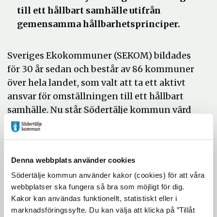
till ett hållbart samhälle utifrån
gemensamma hållbarhetsprinciper.
Sveriges Ekokommuner (SEKOM) bildades
för 30 år sedan och består av 86 kommuner
över hela landet, som valt att ta ett aktivt
ansvar för omställningen till ett hållbart
samhälle. Nu står Södertälje kommun värd
för årskonferensen, som äger rum i
Södertälje Stadshus den 22-23 maj.
-
Föreningen är viktig på flera sätt. Inte
Denna webbplats använder cookies
minst genom att medlemskommunerna
Södertälje kommun använder kakor (cookies) för att våra
nätverkar och delar exempel och
webbplatser ska fungera så bra som möjligt för dig.
erfarenheter kring omställning till ett
Kakor kan användas funktionellt, statistiskt eller i
hållbart samhälle, säger Karl-Axel Reimer,
marknadsföringssyfte. Du kan välja att klicka på ”Tillåt