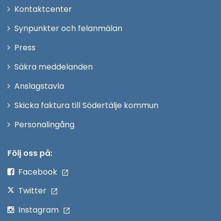
Öppna
Kontaktcenter
i
Synpunkter och felanmälan
nytt
Öppna
Press
fönster
i
Säkra meddelanden
nytt
Anslagstavla
fönster
Skicka faktura till Södertälje kommun
Öppna
Personalingång
i
nytt
Följ oss på:
fönster
Facebook
Twitter
Instagram