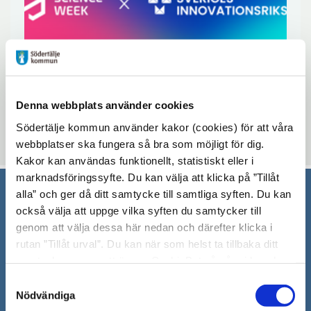
Denna webbplats använder cookies
Södertälje kommun använder kakor (cookies) för att våra
Uppdaterad: 2026-01-30
webbplatser ska fungera så bra som möjligt för dig.
Kakor kan användas funktionellt, statistiskt eller i
marknadsföringssyfte. Du kan välja att klicka på ”Tillåt
alla” och ger då ditt samtycke till samtliga syften. Du kan
Södertälje kommun
också välja att uppge vilka syften du samtycker till
genom att välja dessa här nedan och därefter klicka i
151 89 Södertälje
rutan ”Tillåt urval”. Du kan när som helst ta tillbaka ditt
Besöksadress: Nyköpingsvägen 26
samtycke genom att öppna CookieBot på vår sida och
Tfn: 08–523 010 00
klicka på ”Ta tillbaka samtycke”. Genom att klicka på
Samtyckesval
kontaktcenter@sodertalje.se
"Visa detaljer" kan du läsa om hur kakorna används och
Nödvändiga
Org.nr. 212000–0159
hur vi och våra leverantörer inhämtar och behandlar