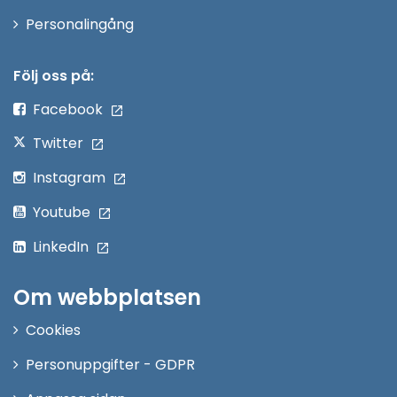
Öppna
Personalingång
i
nytt
Följ oss på:
fönster
Facebook
Twitter
Instagram
Youtube
LinkedIn
Om webbplatsen
Cookies
Personuppgifter - GDPR