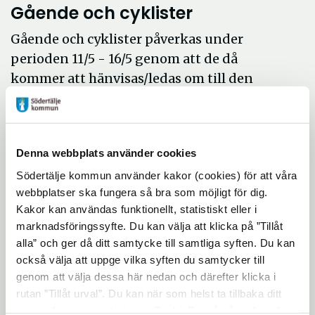
Gående och cyklister
Gående och cyklister påverkas under
perioden 11/5 - 16/5 genom att de då
kommer att hänvisas/ledas om till den
södra brohalvan. Övergångsstället vid
Birkakorset stängs av under arbetet,
klicka
Öppna
här för att se kartbild.
Denna webbplats använder cookies
i
nytt
Södertälje kommun använder kakor (cookies) för att våra
Perioden 11 maj – 16 maj
webbplatser ska fungera så bra som möjligt för dig.
fönster
Kakor kan användas funktionellt, statistiskt eller i
Mellan den 11 maj kl. 22.00 och den 16 maj
marknadsföringssyfte. Du kan välja att klicka på ”Tillåt
kl. 21.00 kommer den norra brohalvan att
alla” och ger då ditt samtycke till samtliga syften. Du kan
också välja att uppge vilka syften du samtycker till
vara avstängd.
genom att välja dessa här nedan och därefter klicka i
rutan ”Tillåt urval”. Du kan när som helst ta tillbaka ditt
samtycke genom att öppna CookieBot på vår sida och