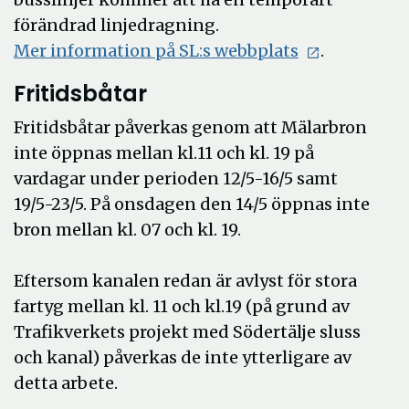
förändrad linjedragning.
Öppna
Mer information på SL:s webbplats
.
i
Fritidsbåtar
nytt
fönster
Fritidsbåtar påverkas genom att Mälarbron
inte öppnas mellan kl.11 och kl. 19 på
vardagar under perioden 12/5-16/5 samt
19/5-23/5.
På onsdagen den 14/5 öppnas inte
bron mellan kl. 07 och kl. 19.
Eftersom kanalen redan är avlyst för stora
fartyg mellan kl. 11 och kl.19 (på grund av
Trafikverkets projekt med Södertälje sluss
och kanal) påverkas de inte ytterligare av
detta arbete.