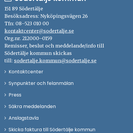
151 89 Södertälje
Besöksadress: Nyköpingsvägen 26
Tfn: 08–523 010 00
kontaktcenter@sodertalje.se
Org.nr. 212000–0159
Remisser, beslut och meddelande/info till
Södertälje kommun skickas
till:
sodertalje.kommun@sodertalje.se
Öppna
Kontaktcenter
i
Synpunkter och felanmälan
nytt
Öppna
Press
fönster
i
Säkra meddelanden
nytt
Anslagstavla
fönster
Skicka faktura till Södertälje kommun