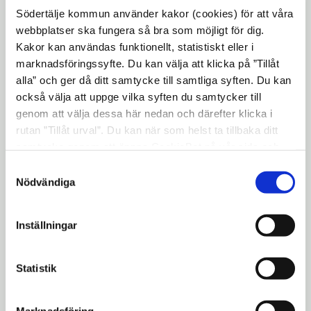
–
Om man är några personer som
Södertälje kommun använder kakor (cookies) för att våra
tillsammans vill starta en gemensam odling
webbplatser ska fungera så bra som möjligt för dig.
i en park så kan man höra av sig till oss och
Kakor kan användas funktionellt, statistiskt eller i
berätta om sina idéer. Det finns mycket man
marknadsföringssyfte. Du kan välja att klicka på ”Tillåt
alla” och ger då ditt samtycke till samtliga syften. Du kan
kan göra både hemma och tillsammans med
också välja att uppge vilka syften du samtycker till
andra, säger Karin Saler, Södertälje
genom att välja dessa här nedan och därefter klicka i
kommuns odlingssamordnare.
rutan ”Tillåt urval”. Du kan när som helst ta tillbaka ditt
Den 22 maj ligger fokus på biologisk
samtycke genom att öppna CookieBot på vår sida och
klicka på ”Ta tillbaka samtycke”. Genom att klicka på
mångfald, bland annat med en föreläsning
Samtyckesval
"Visa detaljer" kan du läsa om hur kakorna används och
Nödvändiga
av Ola Jennersten, en av
hur vi och våra leverantörer inhämtar och behandlar
Världsnaturfondens experter. Södertäljes
personuppgifter.
nätverk för biologisk mångfald, som består
Inställningar
av Södertälje kommun, AstraZeneca, Scania
och Söderenergi, är på plats för att berätta
Statistik
mer om sitt arbete.
Marknadsföring