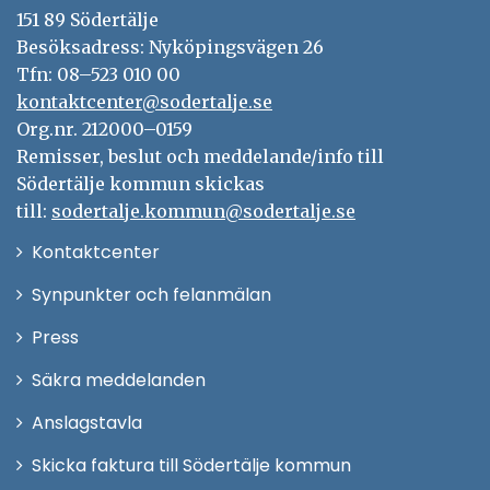
151 89 Södertälje
Besöksadress: Nyköpingsvägen 26
Tfn: 08–523 010 00
kontaktcenter@sodertalje.se
Org.nr. 212000–0159
Remisser, beslut och meddelande/info till
Södertälje kommun skickas
till:
sodertalje.kommun@sodertalje.se
Öppna
Kontaktcenter
i
Synpunkter och felanmälan
nytt
Öppna
Press
fönster
i
Säkra meddelanden
nytt
Anslagstavla
fönster
Skicka faktura till Södertälje kommun