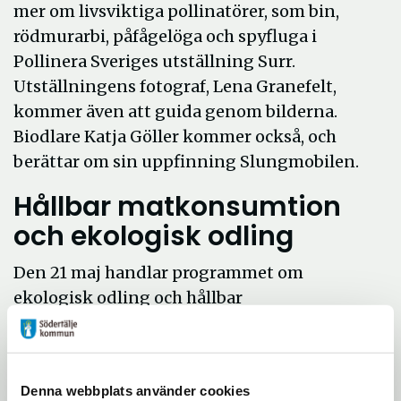
mer om livsviktiga pollinatörer, som bin,
rödmurarbi, påfågelöga och spyfluga i
Pollinera Sveriges utställning Surr.
Utställningens fotograf, Lena Granefelt,
kommer även att guida genom bilderna.
Biodlare Katja Göller kommer också, och
berättar om sin uppfinning Slungmobilen.
Hållbar matkonsumtion
och ekologisk odling
Den 21 maj handlar programmet om
ekologisk odling och hållbar
matkonsumtion. Då kan man lära sig mer
om vad man kan göra själv, och här kan
kommunen hjälpa till.
Denna webbplats använder cookies