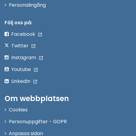
Öppna
Personalingång
i
nytt
Följ oss på:
fönster
Facebook
Twitter
Instagram
Youtube
LinkedIn
Om webbplatsen
Cookies
Personuppgifter - GDPR
Anpassa sidan