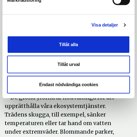
Viktigt med grönska i
staden
Visa detaljer
Södertälje har mycket grönska inne i staden
i form av stadstallskogar, trädgårdar,
ädellövträd och vatten. I staden finns även
Tillåt alla
stora ytor med infrastruktur i form av
verksamhetsområden, stora vägar,
Tillåt urval
bostadshus och parkeringar. I dessa
områden finns det stor potential att öka på
Endast nödvändiga cookies
med gröna ytor av olika slag.
– De gröna ytorna är nödvändiga för att
upprätthålla våra ekosystemtjänster.
Trädens skugga, till exempel, sänker
temperaturen eller tar hand om vatten
under extremväder. Blommande parker,