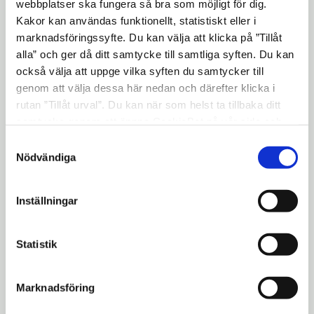
webbplatser ska fungera så bra som möjligt för dig.
praktik
Kakor kan användas funktionellt, statistiskt eller i
aktiviteter där du söker jobb
marknadsföringssyfte. Du kan välja att klicka på ”Tillåt
alla” och ger då ditt samtycke till samtliga syften. Du kan
arbetsförberedande eller motiverande
också välja att uppge vilka syften du samtycker till
insatser
genom att välja dessa här nedan och därefter klicka i
språkstöd som kan hjälpa dig att
rutan ”Tillåt urval”. Du kan när som helst ta tillbaka ditt
samtycke genom att öppna CookieBot på vår sida och
komma närmare arbete eller studier
klicka på ”Ta tillbaka samtycke”. Genom att klicka på
Samtyckesval
"Visa detaljer" kan du läsa om hur kakorna används och
Nödvändiga
Aktiviteterna ska motsvara heltid.
hur vi och våra leverantörer inhämtar och behandlar
Planeringen görs alltid tillsammans med
personuppgifter.
Inställningar
din socialsekreterare och skrivs ned i en
individuell plan.
Statistik
Om du inte kan delta
Marknadsföring
Om du inte följer din planering och deltar i
aktiviteter kan det påverka din rätt till