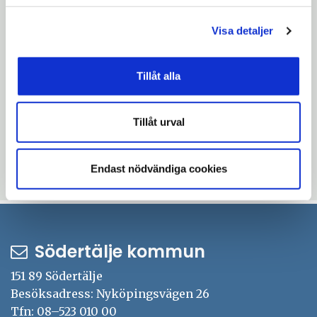
försörjningsstöd.
Visa detaljer
Har du frågor?
Tillåt alla
Kontakta din socialsekreterare om du vill
veta mer.
Tillåt urval
Läs mer om försörjningsstöd på
sodertalje.se.
Endast nödvändiga cookies
Uppdaterad: 2026-05-29
Södertälje kommun
151 89 Södertälje
Besöksadress: Nyköpingsvägen 26
Tfn: 08–523 010 00