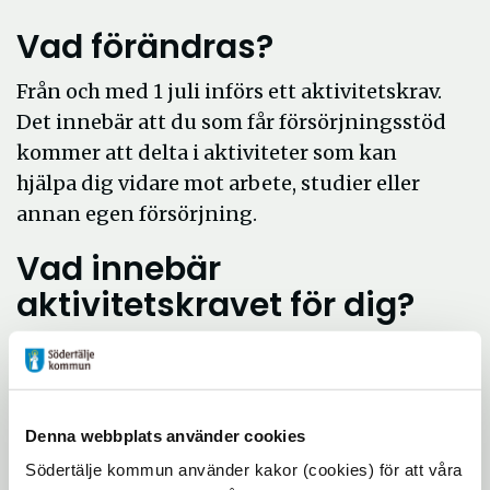
Vad förändras?
Från och med 1 juli införs ett aktivitetskrav.
Det innebär att du som får försörjningsstöd
kommer att delta i aktiviteter som kan
hjälpa dig vidare mot arbete, studier eller
annan egen försörjning.
Vad innebär
aktivitetskravet för dig?
Du som har försörjningsstöd eller ansöker
om och får försörjningsstöd planerar
tillsammans med din socialsekreterare
Denna webbplats använder cookies
aktiviteter som passar din situation. Det
kan till exempel vara:
Södertälje kommun använder kakor (cookies) för att våra