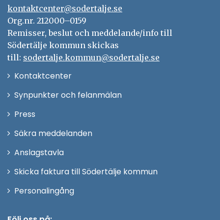
kontaktcenter@sodertalje.se
Org.nr. 212000–0159
Remisser, beslut och meddelande/info till
Södertälje kommun skickas
till:
sodertalje.kommun@sodertalje.se
Öppna
Kontaktcenter
i
Synpunkter och felanmälan
nytt
Öppna
Press
fönster
i
Säkra meddelanden
nytt
Anslagstavla
fönster
Skicka faktura till Södertälje kommun
Öppna
Personalingång
i
nytt
Följ oss på: