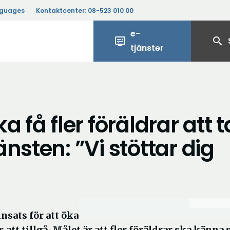
nguages
Kontaktcenter:
08-523 010 00
e-
display_settings
search
tjänster
 få fler föräldrar att t
nsten: ”Vi stöttar dig
sats för att öka
t tillgå. Målet är att fler föräldrar ska känna 