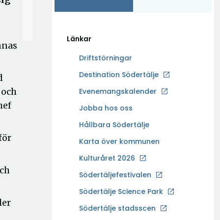
Länkar
nnas
Driftstörningar
Ö
Destination Södertälje
d
p
 och
Evenemangskalender
p
hef
Ö
Jobba hos oss
n
p
a
Hållbara Södertälje
p
i
för
Karta över kommunen
n
n
a
Kulturåret 2026
y
i
och
t
Södertäljefestivalen
n
t
Ö
Södertälje Science Park
y
f
ler
p
t
Södertälje stadsscen
ö
p
t