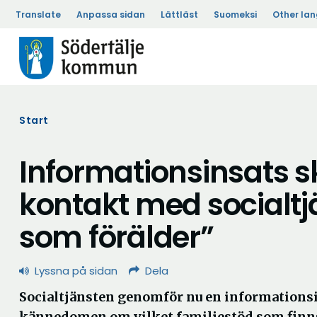
Translate
Anpassa sidan
Lättläst
Suomeksi
Other la
Start
Informationsinsats ska
kontakt med socialtjä
som förälder”
Lyssna på sidan
Dela
Socialtjänsten genomför nu en informationsin
kännedomen om vilket familjestöd som finns at