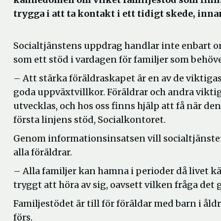
trygga i att ta kontakt i ett tidigt skede, in
Socialtjänstens uppdrag handlar inte enbart om
som ett stöd i vardagen för familjer som behöve
– Att stärka föräldraskapet är en av de viktig
goda uppväxtvillkor. Föräldrar och andra vikti
utvecklas, och hos oss finns hjälp att få när d
första linjens stöd, Socialkontoret.
Genom informationsinsatsen vill socialtjänsten 
alla föräldrar.
– Alla familjer kan hamna i perioder då livet k
tryggt att höra av sig, oavsett vilken fråga det
Familjestödet är till för föräldar med barn i åld
förs.