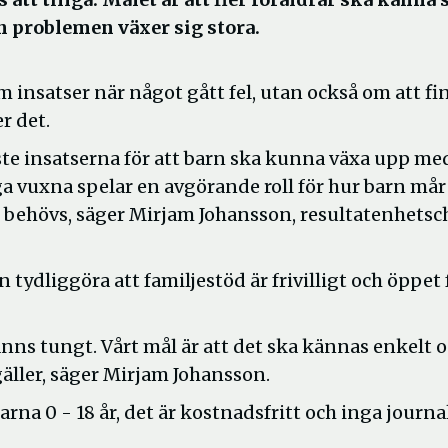
nan problemen växer sig stora.
 insatser när något gått fel, utan också om att fi
r det.
aste insatserna för att barn ska kunna växa upp me
ga vuxna spelar en avgörande roll för hur barn mår
en behövs, säger Mirjam Johansson, resultatenhetsc
tydliggöra att familjestöd är frivilligt och öppet 
änns tungt. Vårt mål är att det ska kännas enkelt 
 gäller, säger Mirjam Johansson.
rarna 0 - 18 år, det är kostnadsfritt och inga journa