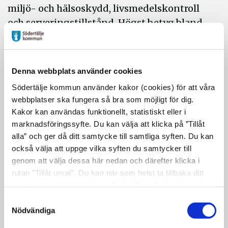
miljö- och hälsoskydd, livsmedelskontroll
och serveringstillstånd. Högst betyg bland
myndighetsområdena har
serveringstillstånd med ett mycket högt
betyg på 89, det högsta myndighetsbetyget
Denna webbplats använder cookies
i Södertälje sedan mätningen startade. Det
Södertälje kommun använder kakor (cookies) för att våra
är också det tredje högsta i Stockholm län
webbplatser ska fungera så bra som möjligt för dig.
och trettonde bästa i Sverige. Även
Kakor kan användas funktionellt, statistiskt eller i
brandskydd får sitt högsta betyg någonsin
marknadsföringssyfte. Du kan välja att klicka på ”Tillåt
på 86, sextonde bästa i Sverige. Både
alla” och ger då ditt samtycke till samtliga syften. Du kan
också välja att uppge vilka syften du samtycker till
bygglov och miljö- och hälsoskydd klättrar
genom att välja dessa här nedan och därefter klicka i
hela sju pinnar på betygsstegen jämfört
rutan ”Tillåt urval”. Du kan när som helst ta tillbaka ditt
med 2024 och når nu 63 respektive 69.
samtycke genom att öppna CookieBot på vår sida och
klicka på ”Ta tillbaka samtycke”. Genom att klicka på
– Det är verkligen roligt att det arbete vi
Samtyckesval
"Visa detaljer" kan du läsa om hur kakorna används och
Nödvändiga
gör varje dag har bidragit till detta fina
hur vi och våra leverantörer inhämtar och behandlar
resultat, säger Marie Eriksson, stabschef på