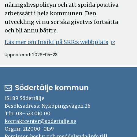
näringslivspolicyn och att sprida positiva
arbetssätt i hela kommunen. Den
utveckling vi nu ser ska givetvis fortsätta
och bli ännu bättre.
Läs mer om Insikt på SKR:s webbplats
Uppdaterad: 2026-05-23
Södertälje kommun
151 89 Södertälje
Besöksadress: Nyköpingsvägen 26
Tfn: 08–523 010 00
kontaktcenter@sodertalje.se
Org.nr. 212000–0159
Remisser, beslut och meddelande/info till