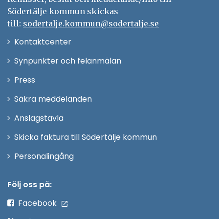
Södertälje kommun skickas
till:
sodertalje.kommun@sodertalje.se
Öppna
Kontaktcenter
i
Synpunkter och felanmälan
nytt
Öppna
Press
fönster
i
Säkra meddelanden
nytt
Anslagstavla
fönster
Skicka faktura till Södertälje kommun
Öppna
Personalingång
i
nytt
Följ oss på:
fönster
Facebook