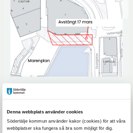
Utrymmet mellan Slussgatan och
Köpmangatan vid Marenplan kommer
att vara avstängt under tisdagen den 17
Denna webbplats använder cookies
mars. Ett större lyft ska utföras och en
Södertälje kommun använder kakor (cookies) för att våra
mobilkran kommer då att att stå på
webbplatser ska fungera så bra som möjligt för dig.