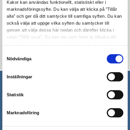
utrymmet.
Kakor kan användas funktionellt, statistiskt eller i
marknadsföringssyfte. Du kan välja att klicka på ”Tillåt
alla” och ger då ditt samtycke till samtliga syften. Du kan
Under tisdagen den 17 mars är det alltså
också välja att uppge vilka syften du samtycker till
inte möjligt att använda passagen.
genom att välja dessa här nedan och därefter klicka i
rutan ”Tillåt urval”. Du kan när som helst ta tillbaka ditt
Läs mer om arbetet med nya Marenplan
samtycke genom att öppna CookieBot på vår sida och
här.
klicka på ”Ta tillbaka samtycke”. Genom att klicka på
Samtyckesval
"Visa detaljer" kan du läsa om hur kakorna används och
Nödvändiga
Uppdaterad: 2026-04-16
hur vi och våra leverantörer inhämtar och behandlar
personuppgifter.
Inställningar
Södertälje kommun
Statistik
151 89 Södertälje
Besöksadress: Nyköpingsvägen 26
Marknadsföring
Tfn: 08–523 010 00
kontaktcenter@sodertalje.se
Org.nr. 212000–0159