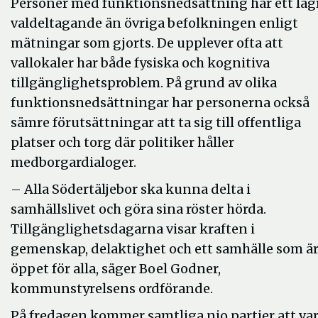
Personer med funktionsnedsättning har ett läg
valdeltagande än övriga befolkningen enligt
mätningar som gjorts. De upplever ofta att
vallokaler har både fysiska och kognitiva
tillgänglighetsproblem. På grund av olika
funktionsnedsättningar har personerna också
sämre förutsättningar att ta sig till offentliga
platser och torg där politiker håller
medborgardialoger.
– Alla Södertäljebor ska kunna delta i
samhällslivet och göra sina röster hörda.
Tillgänglighetsdagarna visar kraften i
gemenskap, delaktighet och ett samhälle som ä
öppet för alla, säger Boel Godner,
kommunstyrelsens ordförande.
På fredagen kommer samtliga nio partier att va