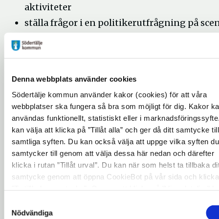
aktiviteter
ställa frågor i en politikerutfrågning på sce
Dessutom delas Tillgänglighetsutmärkelsen ut
och DV Teater & Musik framför en sång om
mänskliga rättigheter och en hållbar värld.
Denna webbplats använder cookies
Tid: kl. 12.30–15.00.
Södertälje kommun använder kakor (cookies) för att våra
webbplatser ska fungera så bra som möjligt för dig. Kakor k
Kultur och skapande står i
användas funktionellt, statistiskt eller i marknadsföringssyfte
centrum på lördagen
kan välja att klicka på ”Tillåt alla” och ger då ditt samtycke till
samtliga syften. Du kan också välja att uppge vilka syften du
Lördagen den 30 maj har temat Kulturåret 2026
samtycker till genom att välja dessa här nedan och därefter
att få uttrycka sig genom musik, konst, litteratu
klicka i rutan ”Tillåt urval”. Du kan när som helst ta tillbaka dit
samtycke genom att öppna CookieBot på vår sida och klicka
dans och teater.
”Ta tillbaka samtycke”. Genom att klicka på "Visa detaljer" k
Programmet innehåller bland annat:
du läsa om hur kakorna används och hur vi och våra
Samtyckesval
leverantörer inhämtar och behandlar personuppgifter.
Nödvändiga
skapande workshoppar och prova-på-