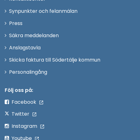
i
Synpunkter och felanmälan
nytt
Öppna
Press
fönster
i
Säkra meddelanden
nytt
Anslagstavla
fönster
Skicka faktura till Södertälje kommun
Öppna
Personalingång
i
nytt
Följ oss på:
fönster
Facebook
Twitter
Instagram
Youtube