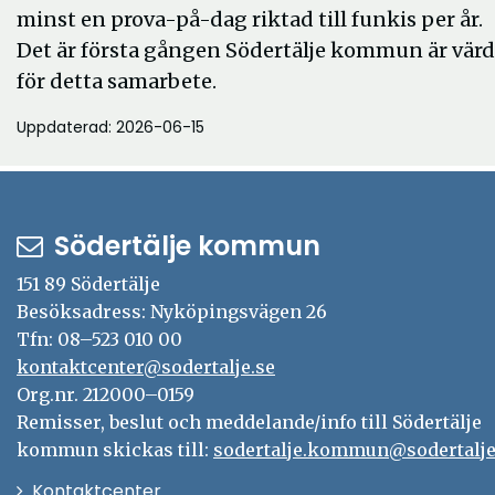
minst en prova-på-dag riktad till funkis per år.
Det är första gången Södertälje kommun är värd
för detta samarbete.
Uppdaterad: 2026-06-15
Södertälje kommun
151 89 Södertälje
Besöksadress: Nyköpingsvägen 26
Tfn: 08–523 010 00
kontaktcenter@sodertalje.se
Org.nr. 212000–0159
Remisser, beslut och meddelande/info till Södertälje
kommun skickas till:
sodertalje.kommun@sodertalje
Öppna
Kontaktcenter