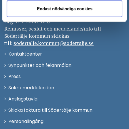
Tfn: 08–523 010 00
Endast nödvändiga cookies
kontaktcenter@sodertalje.se
Org.nr. 212000–0159
Remisser, beslut och meddelande/info till
Södertälje kommun skickas
till:
sodertalje.kommun@sodertalje.se
Öppna
Kontaktcenter
i
Synpunkter och felanmälan
nytt
Öppna
Press
fönster
i
Säkra meddelanden
nytt
Anslagstavla
fönster
Skicka faktura till Södertälje kommun
Öppna
Personalingång
i