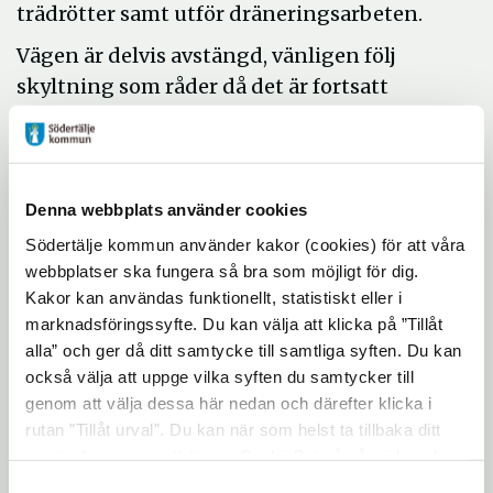
trädrötter samt utför dräneringsarbeten.
Vägen är delvis avstängd, vänligen följ
skyltning som råder då det är fortsatt
arbetsområde. Var också extra uppmärksam
på arbetsfordon i området.
Planerad avetablering är slutet av vecka 23.
Denna webbplats använder cookies
Södertälje kommun använder kakor (cookies) för att våra
webbplatser ska fungera så bra som möjligt för dig.
Kakor kan användas funktionellt, statistiskt eller i
marknadsföringssyfte. Du kan välja att klicka på ”Tillåt
alla” och ger då ditt samtycke till samtliga syften. Du kan
också välja att uppge vilka syften du samtycker till
genom att välja dessa här nedan och därefter klicka i
rutan ”Tillåt urval”. Du kan när som helst ta tillbaka ditt
samtycke genom att öppna CookieBot på vår sida och
klicka på ”Ta tillbaka samtycke”. Genom att klicka på
Samtyckesval