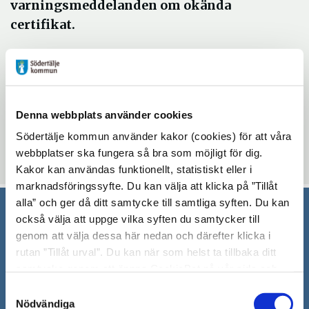
varningsmeddelanden om okända
certifikat.
Öppna
Ladda ner certifikatet
i
Uppdaterad: 2018-01-17
nytt
Denna webbplats använder cookies
fönster
Blev du hjälpt av informationen på den här sidan?
Södertälje kommun använder kakor (cookies) för att våra
thumb_up
thumb_down
webbplatser ska fungera så bra som möjligt för dig.
Ja
Nej
Kakor kan användas funktionellt, statistiskt eller i
marknadsföringssyfte. Du kan välja att klicka på ”Tillåt
alla” och ger då ditt samtycke till samtliga syften. Du kan
också välja att uppge vilka syften du samtycker till
Södertälje kommun
genom att välja dessa här nedan och därefter klicka i
rutan ”Tillåt urval”. Du kan när som helst ta tillbaka ditt
151 89 Södertälje
samtycke genom att öppna CookieBot på vår sida och
Besöksadress: Nyköpingsvägen 26
klicka på ”Ta tillbaka samtycke”. Genom att klicka på
Samtyckesval
Tfn: 08–523 010 00
"Visa detaljer" kan du läsa om hur kakorna används och
Nödvändiga