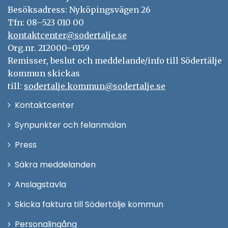
Besöksadress: Nyköpingsvägen 26
Tfn: 08–523 010 00
kontaktcenter@sodertalje.se
Org.nr. 212000–0159
Remisser, beslut och meddelande/info till Södertälje
kommun skickas
till:
sodertalje.kommun@sodertalje.se
Öppna
Kontaktcenter
i
Synpunkter och felanmälan
nytt
Öppna
Press
fönster
i
Säkra meddelanden
nytt
Anslagstavla
fönster
Skicka faktura till Södertälje kommun
Öppna
Personalingång