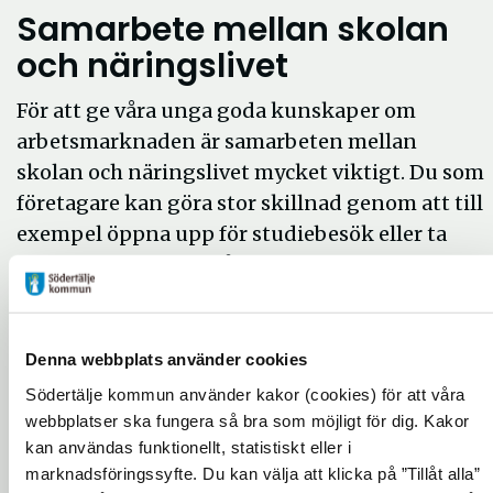
Samarbete mellan skolan
och näringslivet
För att ge våra unga goda kunskaper om
arbetsmarknaden är samarbeten mellan
skolan och näringslivet mycket viktigt. Du som
företagare kan göra stor skillnad genom att till
exempel öppna upp för studiebesök eller ta
emot praktikanter från olika
utbildningsnivåer.
Utbildningar
Denna webbplats använder cookies
Södertälje kommun använder kakor (cookies) för att våra
Vill du hitta en utbildning? Klicka på länkarna
webbplatser ska fungera så bra som möjligt för dig. Kakor
nedan.
kan användas funktionellt, statistiskt eller i
marknadsföringssyfte. Du kan välja att klicka på ”Tillåt alla”
Ö
Arbetsmarknadsutbildning - Arbetsförmedlingen