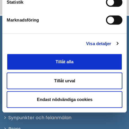
thumb_up
thumb_down
Ja
Nej
Statistik
Marknadsföring
Södertälje kommun
Visa detaljer
151 89 Södertälje
Besöksadress: Nyköpingsvägen 26
Tfn: 08–523 010 00
Tillåt alla
kontaktcenter@sodertalje.se
Org.nr. 212000–0159
Tillåt urval
Remisser, beslut och meddelande/info till
Södertälje kommun skickas
till:
sodertalje.kommun@sodertalje.se
Endast nödvändiga cookies
Öppna
Kontaktcenter
i
Synpunkter och felanmälan
nytt
Öppna
Press