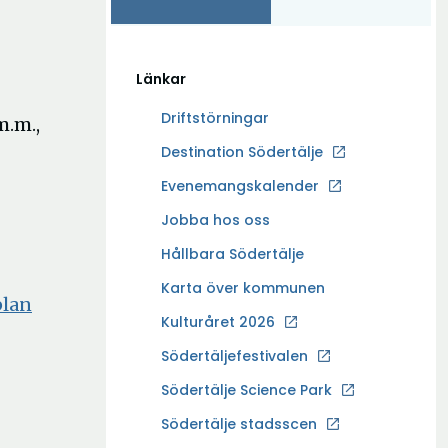
Länkar
Driftstörningar
m.m.,
Ö
Destination Södertälje
p
Evenemangskalender
p
Ö
Jobba hos oss
n
p
a
Hållbara Södertälje
p
i
Karta över kommunen
n
n
plan
a
Kulturåret 2026
y
i
t
Södertäljefestivalen
n
t
Ö
Södertälje Science Park
y
f
p
t
Södertälje stadsscen
ö
p
t