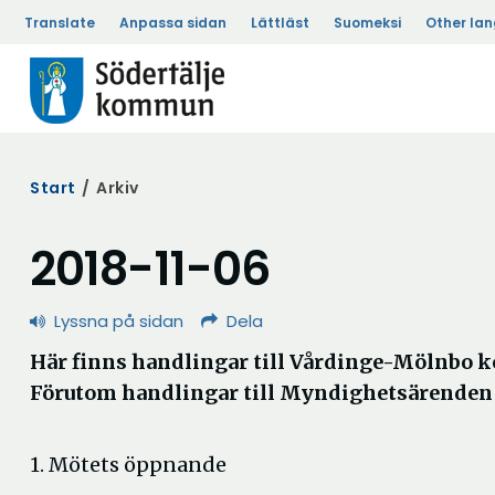
Translate
Anpassa sidan
Lättläst
Suomeksi
Other la
Start
/
Arkiv
2018-11-06
Lyssna på sidan
Dela
Här finns handlingar till Vårdinge-Mölnb
Förutom handlingar till Myndighetsärenden so
1. Mötets öppnande