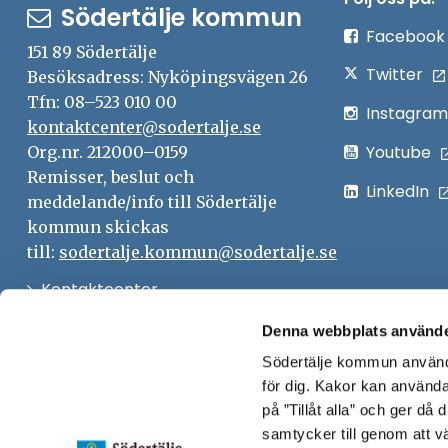
Södertälje kommun
Facebook
151 89 Södertälje
Twitter
Besöksadress: Nyköpingsvägen 26
Tfn: 08–523 010 00
Instagram
kontaktcenter@sodertalje.se
Youtube
Org.nr. 212000–0159
Remisser, beslut och
LinkedIn
meddelande/info till Södertälje
kommun skickas
till:
sodertalje.kommun@sodertalje.se
Öppna
Kontaktcenter
i
Synpunkter och felanmälan
Denna webbplats använde
nytt
Södertälje kommun använde
Öppna
Press
fönster
för dig. Kakor kan användas
i
Säkra meddelanden
på ”Tillåt alla” och ger då
nytt
samtycker till genom att vä
Anslagstavla