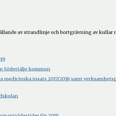
llande av strandlinje och bortgrävning av kullar 
Öppna
019
i
Öppna
en Södertälje kommun
nytt
i
ns medicinska insats 2017/2018 samt verksamhets
fönster
nytt
fönster
Öppna
ndskolan
i
nytt
Öppna
anträdestider för 2019