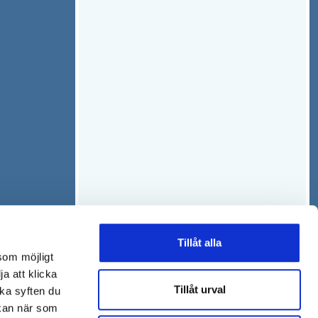
Tillåt alla
som möjligt
ja att klicka
Tillåt urval
lka syften du
 kan när som