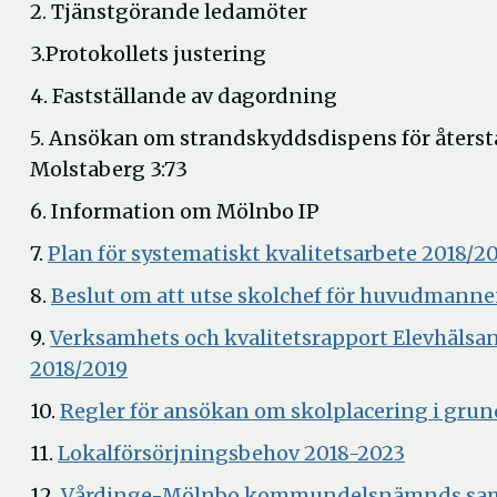
2. Tjänstgörande ledamöter
3.Protokollets justering
4. Fastställande av dagordning
5. Ansökan om strandskyddsdispens för återstä
Molstaberg 3:73
6. Information om Mölnbo IP
7.
Plan för systematiskt kvalitetsarbete 2018/2
8.
Beslut om att utse skolchef för huvudmann
9.
Verksamhets och kvalitetsrapport Elevhälsa
Öppna
2018/2019
i
10.
Regler för ansökan om skolplacering i gru
nytt
Öppna
11.
Lokalförsörjningsbehov 2018-2023
fönster
i
12.
Vårdinge-Mölnbo kommundelsnämnds samm