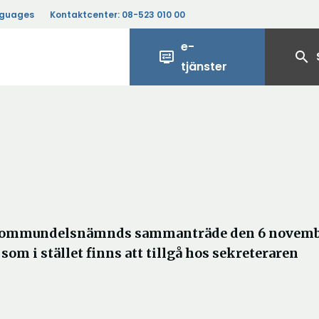
nguages
Kontaktcenter:
08-523 010 00
e-
display_settings
search
tjänster
o kommundelsnämnds sammanträde den 6 novemb
m i stället finns att tillgå hos sekreteraren