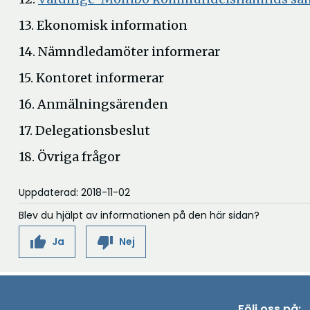
nytt
13. Ekonomisk information
fönster
14. Nämndledamöter informerar
15. Kontoret informerar
16. Anmälningsärenden
17. Delegationsbeslut
18. Övriga frågor
Uppdaterad: 2018-11-02
Blev du hjälpt av informationen på den här sidan?
thumb_up
thumb_down
Ja
Nej
Följ oss på: