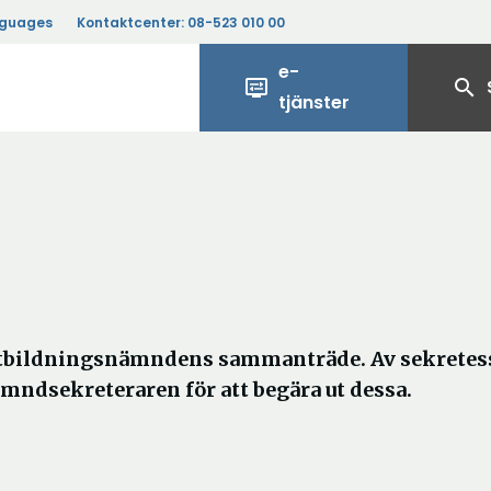
nguages
Kontaktcenter:
08-523 010 00
e-
display_settings
search
tjänster
 utbildningsnämndens sammanträde. Av sekretes
ämndsekreteraren för att begära ut dessa.