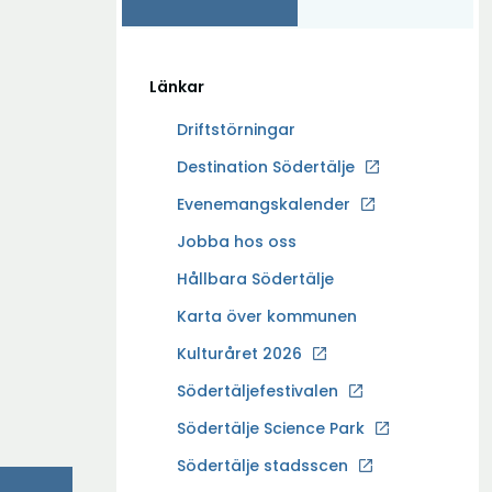
Länkar
Driftstörningar
Ö
Destination Södertälje
p
Evenemangskalender
p
Ö
Jobba hos oss
n
p
a
Hållbara Södertälje
p
i
Karta över kommunen
n
n
a
Kulturåret 2026
y
i
t
Södertäljefestivalen
n
t
Ö
Södertälje Science Park
y
f
p
t
Södertälje stadsscen
ö
p
t