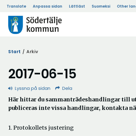
Translate
Anpassa sidan
Lättläst
Suomeksi
Other la
Start
/
Arkiv
2017-06-15
Lyssna på sidan
Dela
Här hittar du sammanträdeshandlingar till
publiceras inte vissa handlingar, kontakta n
1. Protokollets justering