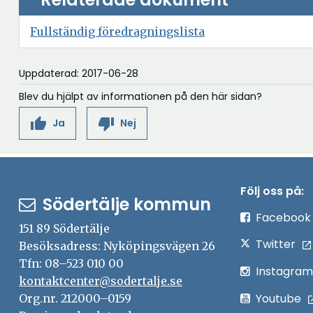
Öppna
Fullständig föredragningslista
i
nytt
Uppdaterad: 2017-06-28
fönster
Blev du hjälpt av informationen på den här sidan?
thumb_up
thumb_down
Ja
Nej
Följ oss på:
Södertälje kommun
Facebook
151 89 Södertälje
Twitter
Besöksadress: Nyköpingsvägen 26
Tfn: 08–523 010 00
Instagram
kontaktcenter@sodertalje.se
Youtube
Org.nr. 212000–0159