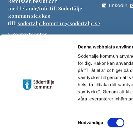
Remisser, beslut och
LinkedIn
meddelande/info till Södertälje
kommun skickas
till:
sodertalje.kommun@sodertalje.se
Öppna
Kontaktcenter
i
Synpunkter och felanmälan
Denna webbplats använde
nytt
Södertälje kommun använde
Öppna
Press
fönster
för dig. Kakor kan användas
i
Säkra meddelanden
på ”Tillåt alla” och ger då
nytt
samtycker till genom att vä
Anslagstavla
fönster
helst ta tillbaka ditt samt
Skicka faktura till Södertälje
samtycke”. Genom att klic
våra leverantörer inhämtar
kommun
Öppna
Personalingång
Samtyckesval
i
Nödvändiga
nytt