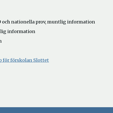
9 och nationella prov, muntlig information
lig information
n
Öppna
i
Öppna
för förskolan Slottet
nytt
i
fönster
nytt
fönster