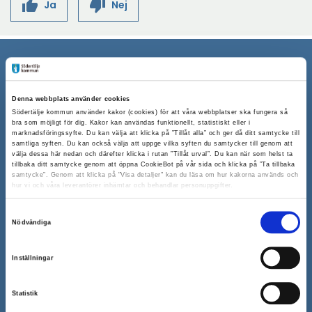
thumb_up
thumb_down
Ja
Nej
Södertälje kommun
Denna webbplats använder cookies
151 89 Södertälje
Södertälje kommun använder kakor (cookies) för att våra webbplatser ska fungera så
bra som möjligt för dig. Kakor kan användas funktionellt, statistiskt eller i
Besöksadress: Nyköpingsvägen 26
marknadsföringssyfte. Du kan välja att klicka på ”Tillåt alla” och ger då ditt samtycke till
Tfn: 08–523 010 00
samtliga syften. Du kan också välja att uppge vilka syften du samtycker till genom att
välja dessa här nedan och därefter klicka i rutan ”Tillåt urval”. Du kan när som helst ta
kontaktcenter@sodertalje.se
tillbaka ditt samtycke genom att öppna CookieBot på vår sida och klicka på ”Ta tillbaka
samtycke”. Genom att klicka på "Visa detaljer" kan du läsa om hur kakorna används och
Org.nr. 212000–0159
hur vi och våra leverantörer inhämtar och behandlar personuppgifter.
Remisser, beslut och meddelande/info till
Södertälje kommun skickas
Samtyckesval
Nödvändiga
till:
sodertalje.kommun@sodertalje.se
Öppna
Kontaktcenter
Inställningar
i
Synpunkter och felanmälan
nytt
Statistik
Öppna