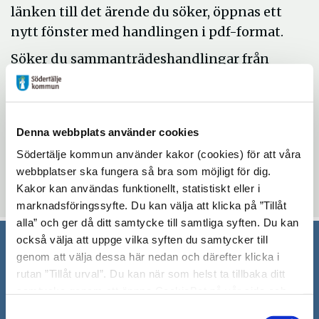
länken till det ärende du söker, öppnas ett
nytt fönster med handlingen i pdf-format.
Söker du sammanträdeshandlingar från
2016 och tidigare, kontakta sekreteraren för
nämnden.
Denna webbplats använder cookies
Uppdaterad: 2016-12-16
Södertälje kommun använder kakor (cookies) för att våra
Blev du hjälpt av informationen på den här sidan?
webbplatser ska fungera så bra som möjligt för dig.
thumb_up
thumb_down
Ja
Nej
Kakor kan användas funktionellt, statistiskt eller i
marknadsföringssyfte. Du kan välja att klicka på ”Tillåt
alla” och ger då ditt samtycke till samtliga syften. Du kan
också välja att uppge vilka syften du samtycker till
genom att välja dessa här nedan och därefter klicka i
Södertälje kommun
rutan ”Tillåt urval”. Du kan när som helst ta tillbaka ditt
samtycke genom att öppna CookieBot på vår sida och
151 89 Södertälje
klicka på ”Ta tillbaka samtycke”. Genom att klicka på
Besöksadress: Nyköpingsvägen 26
Samtyckesval