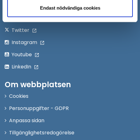
nytt
Följ oss på:
Endast nödvändiga cookies
fönster
Facebook
Twitter
Instagram
Youtube
LinkedIn
Om webbplatsen
Cookies
Personuppgifter - GDPR
Anpassa sidan
Tillgänglighetsredogörelse