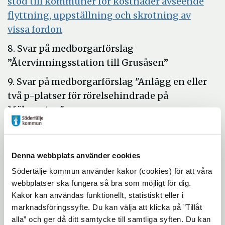
stöd till kommuner för kostnader avseende
fönster
flyttning, uppställning och skrotning av
Öppna
vissa fordon
i
8. Svar på medborgarförslag
nytt
”Återvinningsstation till Grusåsen”
fönster
9. Svar på medborgarförslag "Anlägg en eller
två p-platser för rörelsehindrade på
Mälargatan"
10.
Yttrande över revisionsrapport nr
Öpp
10/2017 – Granskning av exploateringsavtal
i
Denna webbplats använder cookies
Öppn
11.
Omreglering tomträttsavgäld Tjuren 8
nyt
Södertälje kommun använder kakor (cookies) för att våra
i
12.
Omreglering av tomträtt Göken 1
webbplatser ska fungera så bra som möjligt för dig.
fön
nytt
Öppna
(verksamhet)
Kakor kan användas funktionellt, statistiskt eller i
fönste
marknadsföringssyfte. Du kan välja att klicka på ”Tillåt
i
13.
Omreglering av tomträttsavgäld
alla” och ger då ditt samtycke till samtliga syften. Du kan
nytt