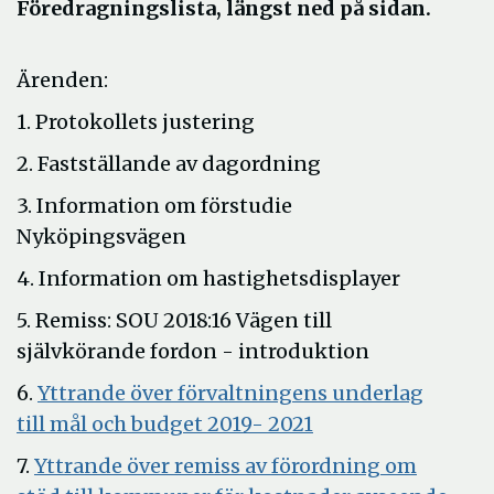
Föredragningslista, längst ned på sidan.
Ärenden:
1. Protokollets justering
2. Fastställande av dagordning
3. Information om förstudie
Nyköpingsvägen
4. Information om hastighetsdisplayer
5. Remiss: SOU 2018:16 Vägen till
självkörande fordon - introduktion
6.
Yttrande över förvaltningens underlag
Öppna
till mål och budget 2019- 2021
i
7.
Yttrande över remiss av förordning om
nytt