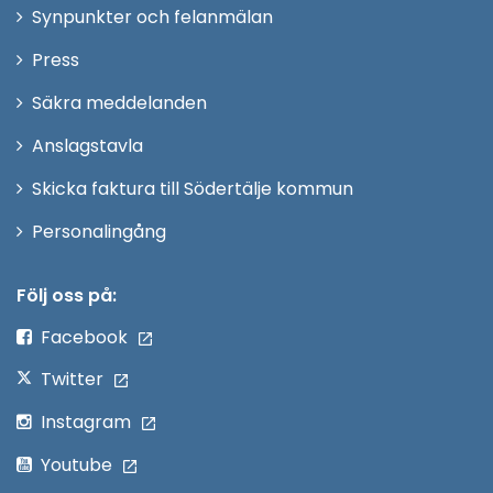
i
Synpunkter och felanmälan
nytt
Öppna
Press
fönster
i
Säkra meddelanden
nytt
Anslagstavla
fönster
Skicka faktura till Södertälje kommun
Öppna
Personalingång
i
nytt
Följ oss på:
fönster
Facebook
Twitter
Instagram
Youtube