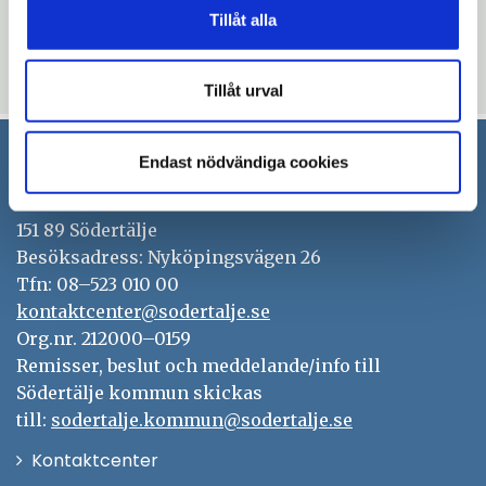
Tillåt alla
Blev du hjälpt av informationen på den här sidan?
thumb_up
thumb_down
Ja
Nej
Tillåt urval
Endast nödvändiga cookies
Södertälje kommun
151 89 Södertälje
Besöksadress: Nyköpingsvägen 26
Tfn: 08–523 010 00
kontaktcenter@sodertalje.se
Org.nr. 212000–0159
Remisser, beslut och meddelande/info till
Södertälje kommun skickas
till:
sodertalje.kommun@sodertalje.se
Öppna
Kontaktcenter