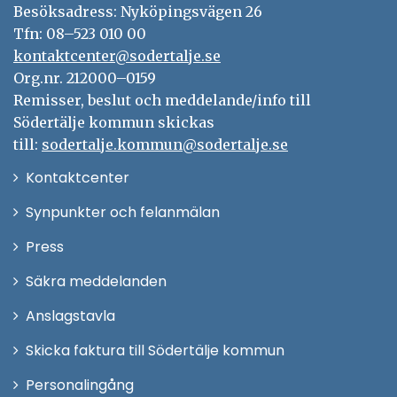
Besöksadress: Nyköpingsvägen 26
Tfn: 08–523 010 00
kontaktcenter@sodertalje.se
Org.nr. 212000–0159
Remisser, beslut och meddelande/info till
Södertälje kommun skickas
till:
sodertalje.kommun@sodertalje.se
Öppna
Kontaktcenter
i
Synpunkter och felanmälan
nytt
Öppna
Press
fönster
i
Säkra meddelanden
nytt
Anslagstavla
fönster
Skicka faktura till Södertälje kommun
Öppna
Personalingång