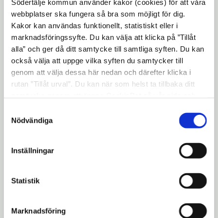
nytt
Södertälje kommun använder kakor (cookies) för att våra
Vision 2040 - Möjligheternas
webbplatser ska fungera så bra som möjligt för dig.
fönster
Öppna
Stockholm
Kakor kan användas funktionellt, statistiskt eller i
i
marknadsföringssyfte. Du kan välja att klicka på ”Tillåt
12.
Yttrande över remiss: Samråd avseende
nytt
alla” och ger då ditt samtycke till samtliga syften. Du kan
planerade kraftledningar mellan Kolbotten
fönster
också välja att uppge vilka syften du samtycker till
Öppna
och Nynäshamn
genom att välja dessa här nedan och därefter klicka i
i
13.
Yttrande över remiss angående förslag
rutan ”Tillåt urval”. Du kan när som helst ta tillbaka ditt
nytt
samtycke genom att öppna CookieBot på vår sida och
till föreskrifter om bärighetsklasser i
fönster
klicka på ”Ta tillbaka samtycke”. Genom att klicka på
Öppna
Samtyckesval
Stockholms län
"Visa detaljer" kan du läsa om hur kakorna används och
Nödvändiga
i
14.
Gestaltning av
hur vi och våra leverantörer inhämtar och behandlar
nytt
personuppgifter.
Öppna
Kanaltorget
Inställningar
fönster
i
15.
Tekniska nämndens sammanträdesplan
nytt
Öppna
2020
Statistik
fönster
i
16. Ändrad sammanträdestid den 21
nytt
november
Marknadsföring
fönster