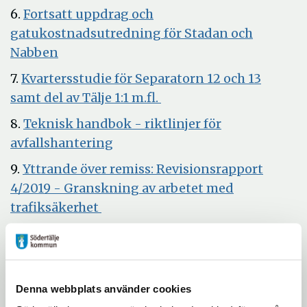
6.
Fortsatt uppdrag och
gatukostnadsutredning för Stadan och
Öppna
Nabben
i
7.
Kvartersstudie för Separatorn 12 och 13
nytt
Öppna
samt del av Tälje 1:1 m.fl.
fönster
i
8.
Teknisk handbok - riktlinjer för
nytt
Öppna
avfallshantering
fönster
i
9.
Yttrande över remiss: Revisionsrapport
nytt
4/2019 - Granskning av arbetet med
fönster
Öppna
trafiksäkerhet
i
10.
Yttrande över remiss: Regional plan för
nytt
infrastruktur för förnybara drivmedel och
fönster
Öppna
elfordon - Stockholms län
i
Denna webbplats använder cookies
11.
Yttrande över remiss: Revidering av