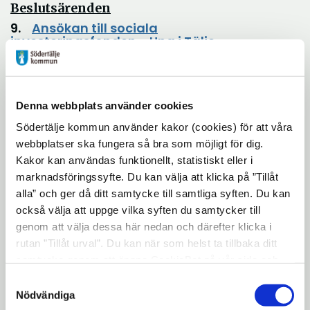
Beslutsärenden
9.
Ansökan till sociala
investeringsfonden - Ung i Tälje
Öppna
i
10. Delårsbokslut år 2017 inkl. åtgärdsplan
nytt
för att få en budget i balans
fönster
11.
Rapportering av ej verkställda beslut 1:a
kvartalet 2017
Öppna
Denna webbplats använder cookies
i
Södertälje kommun använder kakor (cookies) för att våra
12. Revidering av riktlinjer för
nytt
webbplatser ska fungera så bra som möjligt för dig.
fönster
Öppna
socialpsykiatri
Kakor kan användas funktionellt, statistiskt eller i
i
13.
Revidering av riktlinjer för missbruk
Öppna
marknadsföringssyfte. Du kan välja att klicka på ”Tillåt
i
nytt
14.
Yttrande över programsamråd för
alla” och ger då ditt samtycke till samtliga syften. Du kan
nytt
området kring Östertälje station
Öppna
fönster
också välja att uppge vilka syften du samtycker till
fönster
i
15. Ärendebalans
genom att välja dessa här nedan och därefter klicka i
nytt
rutan ”Tillåt urval”. Du kan när som helst ta tillbaka ditt
fönster
16. Meddelanden/anmälningsärenden
samtycke genom att öppna CookieBot på vår sida och
17. Delegeringsbeslut
klicka på ”Ta tillbaka samtycke”. Genom att klicka på
Samtyckesval
18. Övriga frågor
"Visa detaljer" kan du läsa om hur kakorna används och
Nödvändiga
hur vi och våra leverantörer inhämtar och behandlar