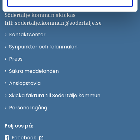
Remisser, beslut och meddelande/info till
Södertälje kommun skickas
till:
sodertalje.kommun@sodertalje.se
Öppna
Kontaktcenter
i
Synpunkter och felanmälan
nytt
Öppna
Press
fönster
i
Säkra meddelanden
nytt
Anslagstavla
fönster
Skicka faktura till Södertälje kommun
Öppna
Personalingång
i
nytt
Följ oss på:
fönster
Facebook