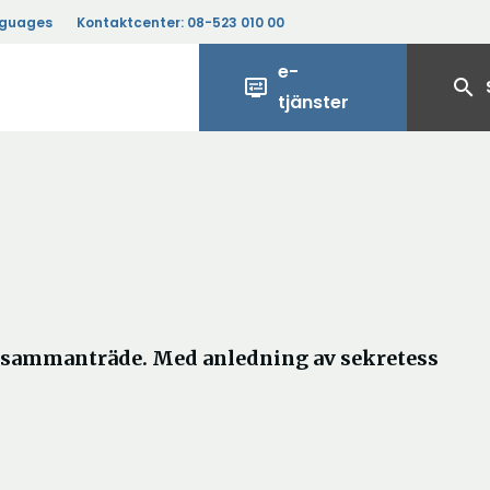
nguages
Kontaktcenter:
08-523 010 00
e-
display_settings
search
tjänster
s sammanträde. Med anledning av sekretess