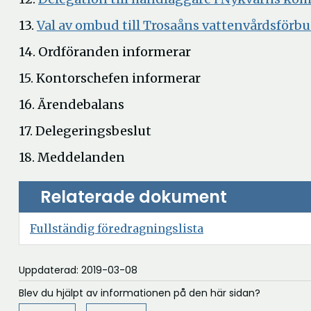
nytt
13.
Val av ombud till Trosaåns vattenvårdsförb
fönster
14. Ordföranden informerar
15. Kontorschefen informerar
16. Ärendebalans
17. Delegeringsbeslut
18. Meddelanden
Relaterade dokument
Öppna
Fullständig föredragningslista
i
nytt
Uppdaterad: 2019-03-08
fönster
Blev du hjälpt av informationen på den här sidan?