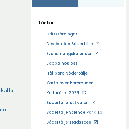
Länkar
Driftstörningar
Ö
Destination Södertälje
p
Evenemangskalender
p
Ö
Jobba hos oss
n
p
a
Hållbara Södertälje
p
i
Karta över kommunen
n
n
källa
a
Kulturåret 2026
y
i
t
Södertäljefestivalen
n
t
len
Ö
Södertälje Science Park
y
f
p
t
Södertälje stadsscen
ö
p
t