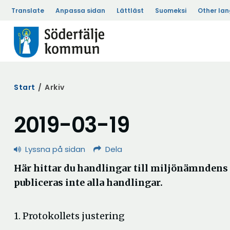
Translate
Anpassa sidan
Lättläst
Suomeksi
Other la
Start
/
Arkiv
2019-03-19
Lyssna på sidan
Dela
Här hittar du handlingar till miljönämnden
publiceras inte alla handlingar.
1. Protokollets justering