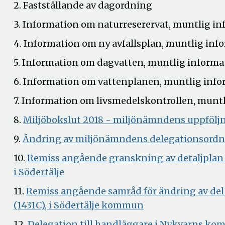
2. Fastställande av dagordning
3. Information om naturreserervat, muntlig i
4. Information om ny avfallsplan, muntlig inf
5. Information om dagvatten, muntlig informa
6. Information om vattenplanen, muntlig inf
7. Information om livsmedelskontrollen, munt
8.
Miljöbokslut 2018 - miljönämndens uppfölj
9.
Ändring av miljönämndens delegationsord
10.
Remiss angående granskning av detaljplan f
Öppna
i Södertälje
i
11.
Remiss angående samråd för ändring av del a
nytt
Öppna
(1431C), i Södertälje kommun
fönster
i
12.
Delegation till handläggare i Nykvarns k