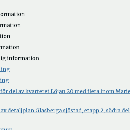
nformation
ormation
tion
ormation
lig information
Öppna
ning
i
Öppna
ning
nytt
i
ör del av kvarteret Löjan 20 med flera inom Marie
fönster
nytt
fönster
v detaljplan Glasberga sjöstad, etapp 2, södra de
Öppna
ommun