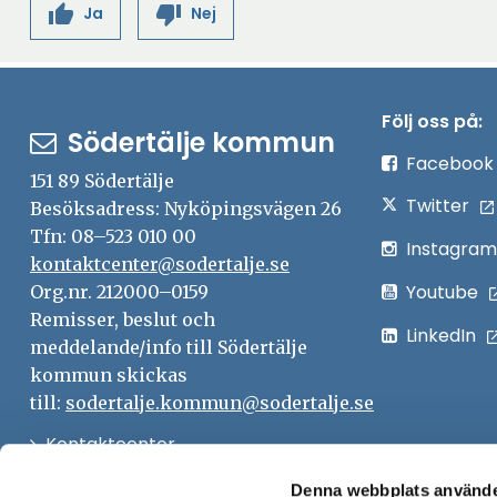
thumb_up
thumb_down
Ja
Nej
Följ oss på:
Södertälje kommun
Facebook
151 89 Södertälje
Twitter
Besöksadress: Nyköpingsvägen 26
Tfn: 08–523 010 00
Instagram
kontaktcenter@sodertalje.se
Youtube
Org.nr. 212000–0159
Remisser, beslut och
LinkedIn
meddelande/info till Södertälje
kommun skickas
till:
sodertalje.kommun@sodertalje.se
Öppna
Kontaktcenter
i
Synpunkter och felanmälan
Denna webbplats använde