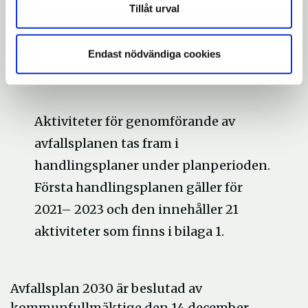
Tillåt urval
Bekämpa klimatförändringar
Klimatpåverkan från avfall ska minska
Endast nödvändiga cookies
markant till 2030.
Aktiviteter för genomförande av
avfallsplanen tas fram i
handlingsplaner under planperioden.
Första handlingsplanen gäller för
2021– 2023 och den innehåller 21
aktiviteter som finns i bilaga 1.
Avfallsplan 2030 är beslutad av
kommunfullmäktige den 14 december