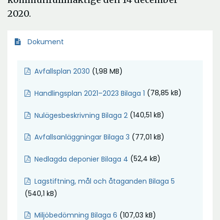
2020.
Dokument
Ö
(1,98 MB)
Avfallsplan 2030
p
Ö
(78,85 kB)
Handlingsplan 2021–2023 Bilaga 1
p
p
n
Ö
(140,51 kB)
Nulägesbeskrivning Bilaga 2
p
a
p
n
i
Ö
(77,01 kB)
Avfallsanläggningar Bilaga 3
p
a
n
p
n
i
y
Ö
(52,4 kB)
Nedlagda deponier Bilaga 4
p
a
n
t
p
n
i
y
Ö
Lagstiftning, mål och åtaganden Bilaga 5
t
p
a
n
t
p
(540,1 kB)
f
n
i
y
t
p
ö
a
n
t
Ö
(107,03 kB)
Miljöbedömning Bilaga 6
f
n
n
i