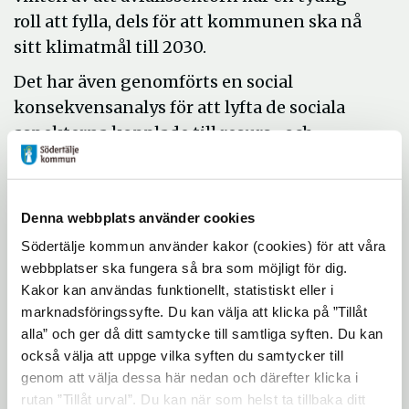
roll att fylla, dels för att kommunen ska nå
sitt klimatmål till 2030.
Det har även genomförts en social
konsekvensanalys för att lyfta de sociala
aspekterna kopplade till resurs- och
avfallshantering.
Avfallsplanens syfte är att
Denna webbplats använder cookies
bidra till:
Södertälje kommun använder kakor (cookies) för att våra
hållbar resurshantering i samhället och
webbplatser ska fungera så bra som möjligt för dig.
Kakor kan användas funktionellt, statistiskt eller i
att avfallets påverkan på och risker för
marknadsföringssyfte. Du kan välja att klicka på ”Tillåt
hälsa, miljö och klimat minimeras och
alla” och ger då ditt samtycke till samtliga syften. Du kan
också välja att uppge vilka syften du samtycker till
att främja social hållbarhet.
genom att välja dessa här nedan och därefter klicka i
rutan ”Tillåt urval”. Du kan när som helst ta tillbaka ditt
I den nya avfallsplanen finns tre