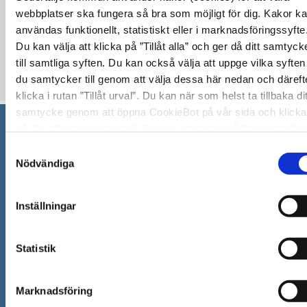
För mer
webbplatser ska fungera så bra som möjligt för dig. Kakor k
information
https://www.sbff.se/aktuellt/skarpt
användas funktionellt, statistiskt eller i marknadsföringssyfte
Öppna
Du kan välja att klicka på ”Tillåt alla” och ger då ditt samtyck
eldningsforbud/
till samtliga syften. Du kan också välja att uppge vilka syften
i
Uppdaterad: 2023-06-12
du samtycker till genom att välja dessa här nedan och däreft
nytt
klicka i rutan ”Tillåt urval”. Du kan när som helst ta tillbaka dit
fönster
samtycke genom att öppna CookieBot på vår sida och klicka
på ”Ta tillbaka samtycke”. Genom att klicka på "Visa detaljer
kan du läsa om hur kakorna används och hur vi och våra
Södertälje kommun
Samtyckesval
leverantörer inhämtar och behandlar personuppgifter.
Nödvändiga
151 89 Södertälje
Besöksadress: Nyköpingsvägen 26
Inställningar
Tfn: 08–523 010 00
kontaktcenter@sodertalje.se
Org.nr. 212000–0159
Statistik
Remisser, beslut och meddelande/info till Södertälje
kommun skickas till:
sodertalje.kommun@sodertalje
Marknadsföring
Öppna
Kontaktcenter