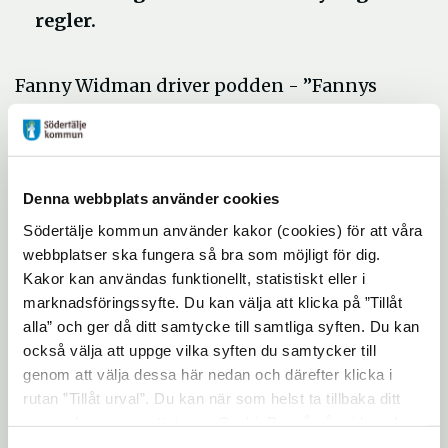
regler.
Fanny Widman driver podden - ”Fannys
Förebilder” som hon skapade i frustration
när hon insåg att hon inte hade samma
förutsättningar som sina manliga kollegor
att göra karriär och ville ha tips om hur hon
Denna webbplats använder cookies
kunde hantera det. Idag jobbar hon med att
Södertälje kommun använder kakor (cookies) för att våra
förändra de strukturer och normer som gör
webbplatser ska fungera så bra som möjligt för dig.
Kakor kan användas funktionellt, statistiskt eller i
att vi inte är jämställda – och fortfarande är
marknadsföringssyfte. Du kan välja att klicka på ”Tillåt
så långt ifrån målet. Både genom
alla” och ger då ditt samtycke till samtliga syften. Du kan
föreläsningar, skriva böcker, samt
också välja att uppge vilka syften du samtycker till
ledarskaps- och kulturutveckling på
genom att välja dessa här nedan och därefter klicka i
företag och genom att ta plats i media.
rutan ”Tillåt urval”. Du kan när som helst ta tillbaka ditt
samtycke genom att öppna CookieBot på vår sida och
2023 utsågs hon av Tidningen Chef till en av
klicka på ”Ta tillbaka samtycke”. Genom att klicka på