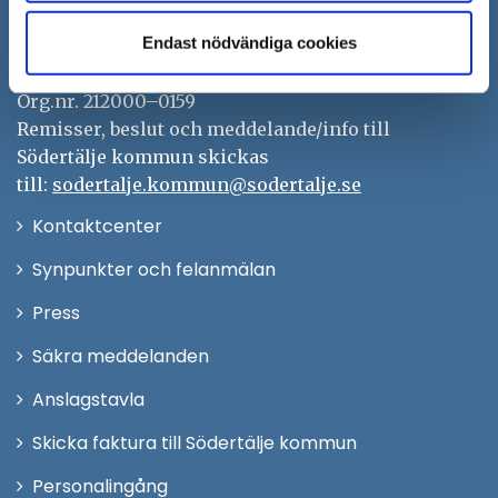
Besöksadress: Nyköpingsvägen 26
Endast nödvändiga cookies
Tfn: 08–523 010 00
kontaktcenter@sodertalje.se
Org.nr. 212000–0159
Remisser, beslut och meddelande/info till
Södertälje kommun skickas
till:
sodertalje.kommun@sodertalje.se
Öppna
Kontaktcenter
i
Synpunkter och felanmälan
nytt
Öppna
Press
fönster
i
Säkra meddelanden
nytt
Anslagstavla
fönster
Skicka faktura till Södertälje kommun
Öppna
Personalingång