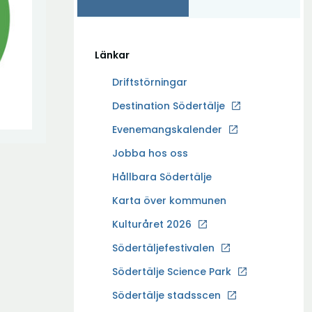
Länkar
Driftstörningar
Ö
Destination Södertälje
p
Evenemangskalender
p
Ö
Jobba hos oss
n
p
a
Hållbara Södertälje
p
i
Karta över kommunen
n
n
a
Kulturåret 2026
y
i
t
Södertäljefestivalen
n
t
Ö
Södertälje Science Park
y
f
p
t
Södertälje stadsscen
ö
p
t