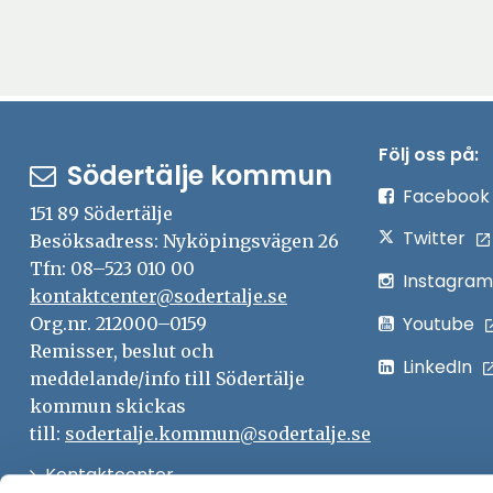
Följ oss på:
Södertälje kommun
Facebook
151 89 Södertälje
Twitter
Besöksadress: Nyköpingsvägen 26
Tfn: 08–523 010 00
Instagram
kontaktcenter@sodertalje.se
Youtube
Org.nr. 212000–0159
Remisser, beslut och
LinkedIn
meddelande/info till Södertälje
kommun skickas
till:
sodertalje.kommun@sodertalje.se
Öppna
Kontaktcenter