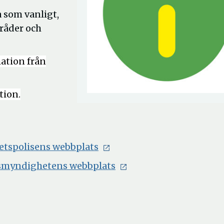
 som vanligt,
råder och
mation från
tion.
hetspolisens webbplats
ismyndighetens webbplats