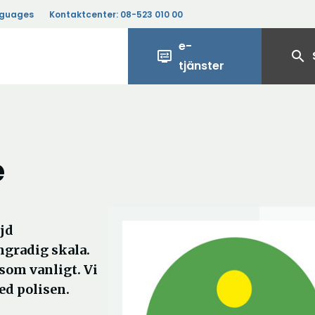
nguages
Kontaktcenter:
08-523 010 00
e-
display_settings
search
tjänster
e
jd
emgradig skala.
om vanligt. Vi
ed polisen.