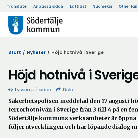
Translate
Anpassa sidan
Lättläst
Suomeksi
Other la
Start
/
Nyheter
/
Höjd hotnivå i Sverige
Höjd hotnivå i Sverig
Lyssna på sidan
Dela
Säkerhetspolisen meddelad den 17 augusti hö
terrorhotnivån i Sverige från 3 till 4 på en f
Södertälje kommuns verksamheter är öppna s
följer utvecklingen och har löpande dialog m