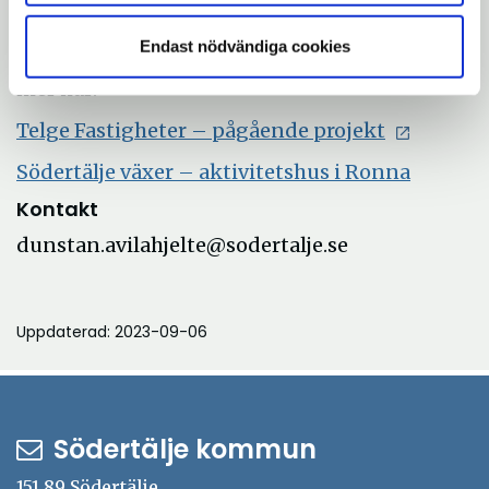
Nyfiken på själva byggprojektet? Eller om
Endast nödvändiga cookies
tankarna bakom den nya mötesplatsen? Läs
mer här:
Telge Fastigheter – pågående projekt
Södertälje växer – aktivitetshus i Ronna
Kontakt
dunstan.avilahjelte@sodertalje.se
Uppdaterad: 2023-09-06
Södertälje kommun
151 89 Södertälje