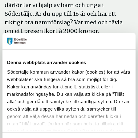
därför tar vi hjälp av barn och unga i
Södertälje. Är du upp till 18 år och har ett
riktigt bra namnförslag? Var med och tävla
om ett presentkort à 2000 kronor.
Så här tävlar du:
Mejla ditt bidrag till
Denna webbplats använder cookies
nymotesplats@sodertalje.se och märk
Södertälje kommun använder kakor (cookies) för att våra
mejlet med ”Namntävling”. Glöm inte att
webbplatser ska fungera så bra som möjligt för dig.
ange namn, telefonnummer, e-postadress
Kakor kan användas funktionellt, statistiskt eller i
och din ålder.
marknadsföringssyfte. Du kan välja att klicka på ”Tillåt
alla” och ger då ditt samtycke till samtliga syften. Du kan
Du kan också lämna in ditt bidrag på
också välja att uppge vilka syften du samtycker till
Södertälje kommuns stadshus, i
genom att välja dessa här nedan och därefter klicka i
kontaktcenter. Även här behöver du lämna
rutan ”Tillåt urval”. Du kan när som helst ta tillbaka ditt
namn, telefonnummer, e-postadress och
samtycke genom att öppna CookieBot på vår sida och