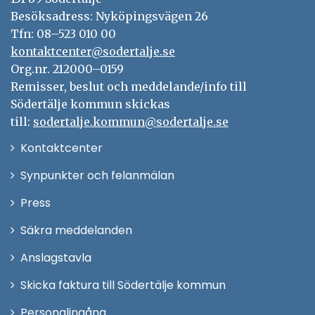
Besöksadress: Nyköpingsvägen 26
Tfn: 08–523 010 00
kontaktcenter@sodertalje.se
Org.nr. 212000–0159
Remisser, beslut och meddelande/info till
Södertälje kommun skickas
till:
sodertalje.kommun@sodertalje.se
Öppna
Kontaktcenter
i
Synpunkter och felanmälan
nytt
Öppna
Press
fönster
i
Säkra meddelanden
nytt
Anslagstavla
fönster
Skicka faktura till Södertälje kommun
Öppna
Personalingång