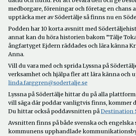
dåtid och nutid. För att bevara den och ge besö
medborgare, föreningar och företag en chans a
upptäcka mer av Södertälje så finns nu en Söde
Podden har 10 korta avsnitt med Södertäljehist
annat kan du höra historien bakom ”Tälje Toka
ångfartyget Ejdern räddades och lära känna
Anna.
Vill du vara med och sprida Lyssna på Södertälje
verksamhet och hjälpa fler att lära känna och 
linda.farggren@sodertalje.se
Lyssna på Södertälje hittar du på alla plattform
vill säga där poddar vanligtvis finns, kommer 
Du hittar också poddavsnitten på
Destination 
Avsnitten finns på både svenska och engelska s
kommunens upphandlade kommunikationsbyrå 