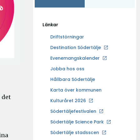
Länkar
Driftstörningar
Ö
Destination Södertälje
p
Evenemangskalender
p
Ö
Jobba hos oss
n
p
a
Hållbara Södertälje
p
i
Karta över kommunen
n
n
, det
a
Kulturåret 2026
y
i
t
Södertäljefestivalen
n
t
Ö
Södertälje Science Park
y
f
p
t
Södertälje stadsscen
ö
ina
p
t