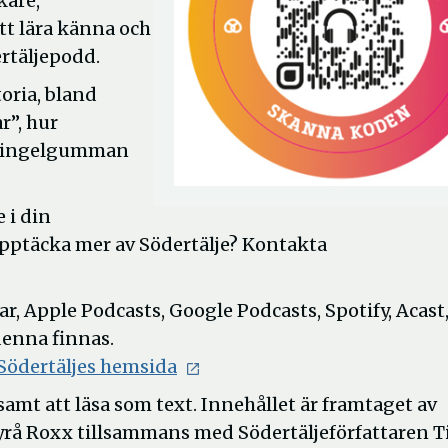
kare,
tt lära känna och
rtäljepodd.
oria, bland
r”, hur
 Kringelgumman
 i din
upptäcka mer av Södertälje? Kontakta
ar, Apple Podcasts, Google Podcasts, Spotify, Acast
denna finnas.
Södertäljes hemsida
amt att läsa som text. Innehållet är framtaget av
Roxx tillsammans med Södertäljeförfattaren T