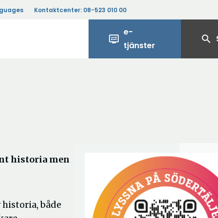
nguages
Kontaktcenter:
08-523 010 00
e-
display_settings
search
tjänster
!
nt historia men
 historia, både