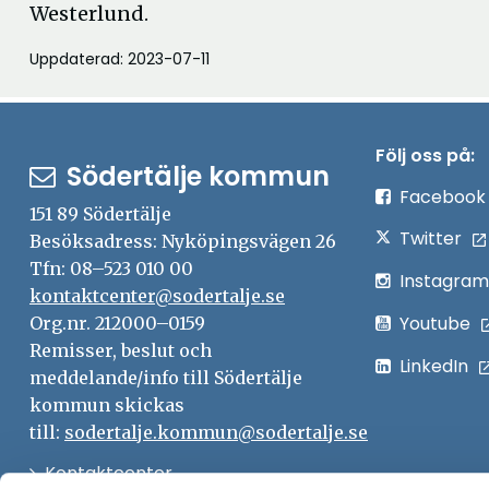
Westerlund.
Uppdaterad: 2023-07-11
Följ oss på:
Södertälje kommun
Facebook
151 89 Södertälje
Twitter
Besöksadress: Nyköpingsvägen 26
Tfn: 08–523 010 00
Instagram
kontaktcenter@sodertalje.se
Youtube
Org.nr. 212000–0159
Remisser, beslut och
LinkedIn
meddelande/info till Södertälje
kommun skickas
till:
sodertalje.kommun@sodertalje.se
Öppna
Kontaktcenter