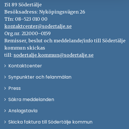
151 89 Södertälje
Besöksadress: Nyköpingsvägen 26
Tfn: 08–523 010 00
kontaktcenter@sodertalje.se
Org.nr. 212000–0159
Remisser, beslut och meddelande/info till Södertälje
kommun skickas
till:
sodertalje.kommun@sodertalje.se
Öppna
Kontaktcenter
i
Synpunkter och felanmälan
nytt
Öppna
Press
fönster
i
Säkra meddelanden
nytt
Anslagstavla
fönster
Skicka faktura till Södertälje kommun