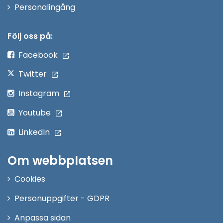
Öppna
Personalingång
i
nytt
Följ oss på:
fönster
Facebook
Twitter
Instagram
Youtube
LinkedIn
Om webbplatsen
Cookies
Personuppgifter - GDPR
Anpassa sidan