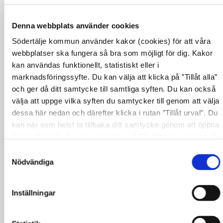
VA på Telge Nät.
Denna webbplats använder cookies
Vattenskyddsområdet omfattar delar av
Södertälje, Ekerö, Salem och Strängnäs
Södertälje kommun använder kakor (cookies) för att våra
webbplatser ska fungera så bra som möjligt för dig. Kakor
kommuner. Berörda fastighetsägare har blivit
kan användas funktionellt, statistiskt eller i
informerade och även haft möjlighet att
marknadsföringssyfte. Du kan välja att klicka på ”Tillåt alla”
uttala sig om länsstyrelsernas remiss inför
och ger då ditt samtycke till samtliga syften. Du kan också
beslutet. Beslutet har fattats av
välja att uppge vilka syften du samtycker till genom att välja
Länsstyrelserna i Stockholms och
dessa här nedan och därefter klicka i rutan ”Tillåt urval”. Du
Södermanlands län.
kan när som helst ta tillbaka ditt samtycke genom att öppna
CookieBot på vår sida och klicka på ”Ta tillbaka samtycke”.
Inom det nya vattenskyddsområdet gäller
Genom att klicka på "Visa detaljer" kan du läsa om hur
Samtyckesval
föreskrifter som innebär begränsningar av
kakorna används och hur vi och våra leverantörer inhämtar
Nödvändiga
vissa typer av markanvändning eller åtgärder.
och behandlar personuppgifter.
Exempelvis finns regler för hur
Inställningar
petroleumprodukter eller kemiska
bekämpningsmedel får hanteras. Det kan