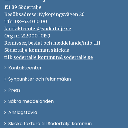
151 89 Södertälje
Besöksadress: Nyköpingsvägen 26
Tfn: 08–523 010 00
kontaktcenter@sodertalje.se
Org.nr. 212000–0159
Remisser, beslut och meddelande/info till
Södertälje kommun skickas
till:
sodertalje.kommun@sodertalje.se
Öppna
Kontaktcenter
i
Synpunkter och felanmälan
nytt
Öppna
Press
fönster
i
Säkra meddelanden
nytt
Anslagstavla
fönster
Skicka faktura till Södertälje kommun