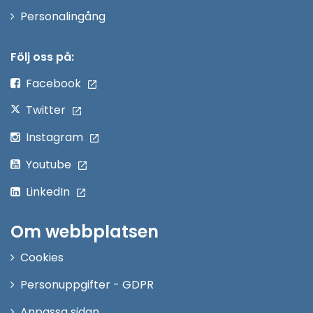
Öppna
Personalingång
i
nytt
Följ oss på:
fönster
Facebook
Twitter
Instagram
Youtube
LinkedIn
Om webbplatsen
Cookies
Personuppgifter - GDPR
Anpassa sidan