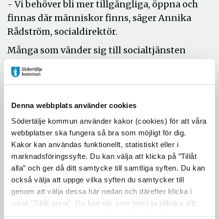
- Vi behöver bli mer tillgängliga, öppna och
finnas där människor finns, säger Annika
Rådström, socialdirektör.
Många som vänder sig till socialtjänsten
kan få stöd utan biståndsprövning genom
tidiga insatser både enskilt och i grupp.
- Vi behöver utveckla socialtjänsten och i
Denna webbplats använder cookies
högre grad satsa på förebyggande arbete,
Södertälje kommun använder kakor (cookies) för att våra
säger Viktoria Larsson som blir ny
webbplatser ska fungera så bra som möjligt för dig.
verksamhetschef för första linjens
Kakor kan användas funktionellt, statistiskt eller i
socialtjänst.
marknadsföringssyfte. Du kan välja att klicka på ”Tillåt
alla” och ger då ditt samtycke till samtliga syften. Du kan
Första linjen ska finnas nära den som söker
också välja att uppge vilka syften du samtycker till
stöd och råd och snabbt kunna ge insatser
genom att välja dessa här nedan och därefter klicka i
som inte kräver biståndsbedömning.
rutan ”Tillåt urval”. Du kan när som helst ta tillbaka ditt
samtycke genom att öppna CookieBot på vår sida och