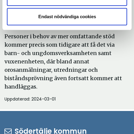
personer i behov av mer omfattande stöd
till att hamna rätt från början och
Endast nödvändiga cookies
säkerställa att de får den bästa hjälpen.
Personer i behov av mer omfattande stöd
kommer precis som tidigare att få det via
barn- och ungdomsverksamheten samt
vuxenenheten, där bland annat
orosanmälningar, utredningar och
biståndsprövning även fortsatt kommer att
handläggas.
Uppdaterad: 2024-03-01
Södertälje kommun