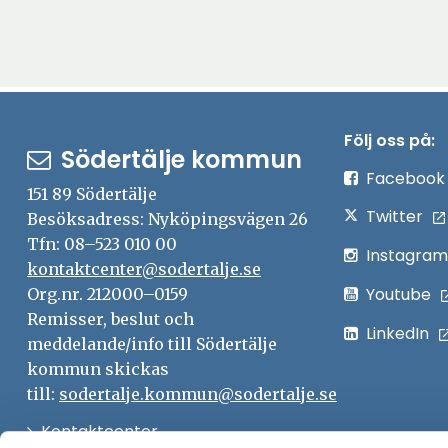
Följ oss på:
Södertälje kommun
Facebook
151 89 Södertälje
Twitter
Besöksadress: Nyköpingsvägen 26
Tfn: 08–523 010 00
Instagram
kontaktcenter@sodertalje.se
Youtube
Org.nr. 212000–0159
Remisser, beslut och
LinkedIn
meddelande/info till Södertälje
kommun skickas
till:
sodertalje.kommun@sodertalje.se
Öppna
Kontaktcenter