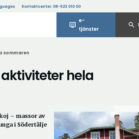
nguages
Kontaktcenter:
08-523 010 00
e-
display_settings
search
tjänster
ela sommaren
aktiviteter hela
koj – massor av
unga i Södertälje