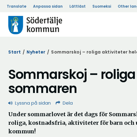
Translate
Anpassa sidan
Lättläst
Suomeksi
Other la
Start
/
Nyheter
/
Sommarskoj – roliga aktiviteter h
Sommarskoj – roliga 
sommaren
Lyssna på sidan
Dela
Under sommarlovet är det dags för Sommars
roliga, kostnadsfria, aktiviteter för barn och 
kommun!