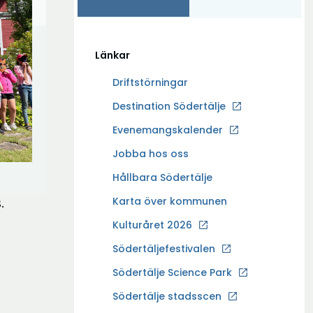
Länkar
Driftstörningar
Ö
Destination Södertälje
p
Evenemangskalender
p
Ö
Jobba hos oss
n
p
a
Hållbara Södertälje
p
i
Karta över kommunen
.
n
n
a
Kulturåret 2026
y
i
t
Södertäljefestivalen
n
t
Ö
Södertälje Science Park
y
f
p
t
Södertälje stadsscen
ö
p
t