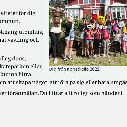
iteter för dig
 kommun.
 bokhäng utomhus,
nat vävning och
lley, dans,
skateparken eller
Bild från Konstkollo 2022.
 kunna hitta
m att skapa något, att röra på sig eller bara umgås
ver föranmälan. Du hittar allt roligt som händer i