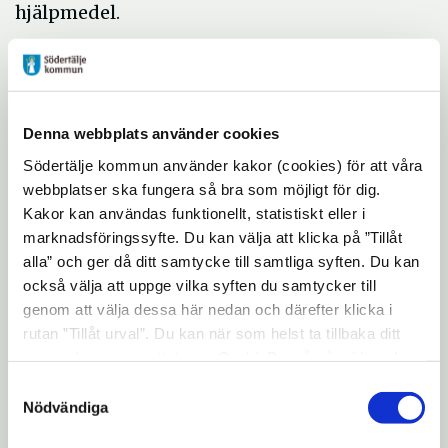
hjälpmedel.
– Mitt mål är att inspirera andra att utöva
parkour och att sporten sprids i Sverige. Jag
känner mig hedrad över att få den här
utmärkelsen, det är så roligt, säger Miranda
Denna webbplats använder cookies
Tibbling.
Södertälje kommun använder kakor (cookies) för att våra
webbplatser ska fungera så bra som möjligt för dig.
Hon får utmärkelsen med motiveringen:
Kakor kan användas funktionellt, statistiskt eller i
Miranda Tibbling, då 18 år, tog ett historiskt
marknadsföringssyfte. Du kan välja att klicka på ”Tillåt
alla” och ger då ditt samtycke till samtliga syften. Du kan
guld i parkour-VM 2022 som arrangerades
också välja att uppge vilka syften du samtycker till
för första gången. I en tuff sport tillhör
genom att välja dessa här nedan och därefter klicka i
Järnatjejen Miranda yttersta världseliten.
rutan ”Tillåt urval”. Du kan när som helst ta tillbaka ditt
Med mod, säkerhet och stor kunnighet visar
samtycke genom att öppna CookieBot på vår sida och
hon vem som är värdig världsmästare.
klicka på ”Ta tillbaka samtycke”. Genom att klicka på
Samtyckesval
"Visa detaljer" kan du läsa om hur kakorna används och
Nödvändiga
– Det är alltid roligt att dela ut
hur vi och våra leverantörer inhämtar och behandlar
Struerpokalen till unga idrottstalanger och