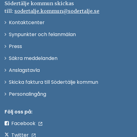
Södertälje kommun skickas
till:
sodertalje.kommun@sodertalje.se
Öppna
Kontaktcenter
i
Synpunkter och felanmälan
nytt
Öppna
Press
fönster
i
Säkra meddelanden
nytt
Anslagstavla
fönster
Skicka faktura till Södertälje kommun
Öppna
Personalingång
i
nytt
Följ oss på:
fönster
Facebook
Twitter