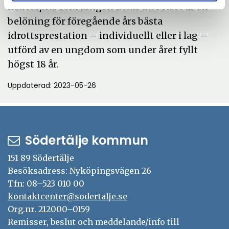
hederspris som årligen delas ut. Priset är en
belöning för föregående års bästa
idrottsprestation – individuellt eller i lag –
utförd av en ungdom som under året fyllt
högst 18 år.
Uppdaterad: 2023-05-26
Södertälje kommun
151 89 Södertälje
Besöksadress: Nyköpingsvägen 26
Tfn: 08–523 010 00
kontaktcenter@sodertalje.se
Org.nr. 212000–0159
Remisser, beslut och meddelande/info till