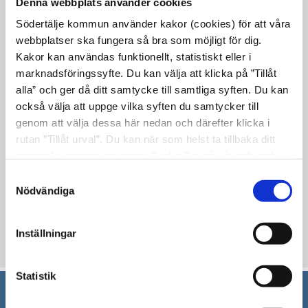
Denna webbplats använder cookies
Det är framför det så kallade Castorhuset,
Södertälje kommun använder kakor (cookies) för att våra
strax till vänster om Marentrappan mot
webbplatser ska fungera så bra som möjligt för dig.
Maren, som träden byts ut. Det sker
Kakor kan användas funktionellt, statistiskt eller i
eftersom platsen rustas upp, bland annat
marknadsföringssyfte. Du kan välja att klicka på ”Tillåt
alla” och ger då ditt samtycke till samtliga syften. Du kan
för att öka tillgängligheten. Som exempel
också välja att uppge vilka syften du samtycker till
anpassas lutningen för en ny ramp ner till
genom att välja dessa här nedan och därefter klicka i
Marenplan. Denna ska fungera som entré
rutan ”Tillåt urval”. Du kan när som helst ta tillbaka ditt
till bland annat utomhusscenen på
samtycke genom att öppna CookieBot på vår sida och
Marenplan.
klicka på ”Ta tillbaka samtycke”. Genom att klicka på
Samtyckesval
"Visa detaljer" kan du läsa om hur kakorna används och
Nödvändiga
Läs mer om nya Marenplan och se tidplanen
hur vi och våra leverantörer inhämtar och behandlar
här.
personuppgifter.
Inställningar
Uppdaterad: 2026-01-14
Statistik