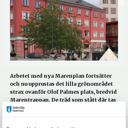
Arbetet med nya Marenplan fortsätter
och nu upprustas det lilla grönområdet
strax ovanför Olof Palmes plats, bredvid
Marentrappan. De träd som stått där tas
ner och ersätts av nya och fler träd, som
nu bättre passar platsen.