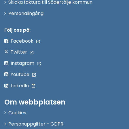
Skicka faktura till Södertälje kommun
Öppna
Personalingång
i
nytt
Följ oss på:
fönster
Facebook
Twitter
Instagram
Youtube
LinkedIn
Om webbplatsen
Cookies
Personuppgifter - GDPR