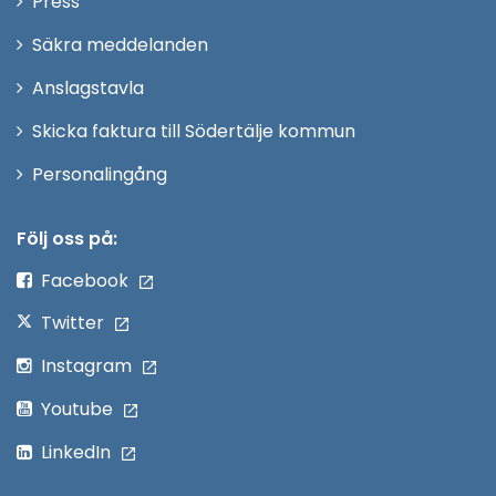
Press
fönster
i
Säkra meddelanden
nytt
Anslagstavla
fönster
Skicka faktura till Södertälje kommun
Öppna
Personalingång
i
nytt
Följ oss på:
fönster
Facebook
Twitter
Instagram
Youtube
LinkedIn