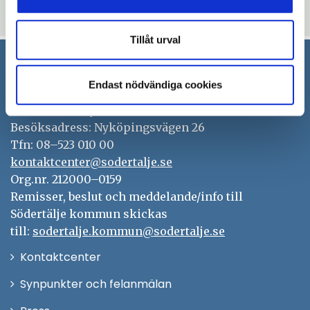
Uppdaterad: 2023-10-27
Tillåt urval
Södertälje kommun
Endast nödvändiga cookies
151 89 Södertälje
Besöksadress: Nyköpingsvägen 26
Tfn: 08–523 010 00
kontaktcenter@sodertalje.se
Org.nr. 212000–0159
Remisser, beslut och meddelande/info till
Södertälje kommun skickas
till:
sodertalje.kommun@sodertalje.se
Öppna
Kontaktcenter
i
Synpunkter och felanmälan
nytt
Öppna