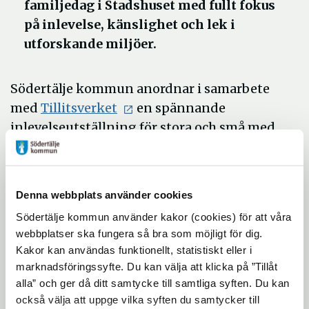
familjedag i Stadshuset med fullt fokus
på inlevelse, känslighet och lek i
utforskande miljöer.
Södertälje kommun anordnar i samarbete
med
Tillitsverket
en spännande
inlevelseutställning för stora och små med
sagoberättande, förtrollande miljöer och
mycket utrymme för lek där alla kan vara
med.
Denna webbplats använder cookies
Föräldrar och barn är varmt välkomna att
Södertälje kommun använder kakor (cookies) för att våra
tillsammans utforska utställningen. Väl på
webbplatser ska fungera så bra som möjligt för dig.
plats kliver barnen in i lekens magiska värld
Kakor kan användas funktionellt, statistiskt eller i
marknadsföringssyfte. Du kan välja att klicka på ”Tillåt
samtidigt som alla vuxna får möjlighet att
alla” och ger då ditt samtycke till samtliga syften. Du kan
utforska utställningens olika rum för att ta
också välja att uppge vilka syften du samtycker till
del av inspiration och fördjupning. Rum