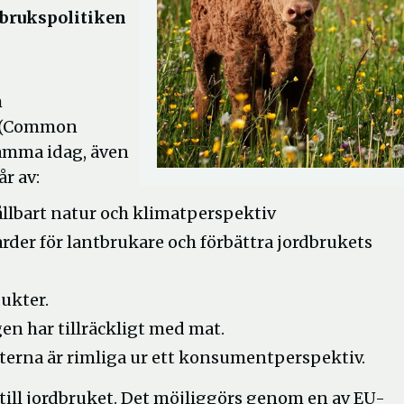
dbrukspolitiken
m
P (Common
samma idag, även
r av:
 hållbart natur och klimatperspektiv
der för lantbrukare och förbättra jordbrukets
ukter.
en har tillräckligt med mat.
terna är rimliga ur ett konsumentperspektiv.
 till jordbruket. Det möjliggörs genom en av EU-