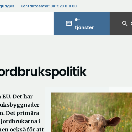
nguages
Kontaktcenter:
08-523 010 00
e-
display_settings
search
tjänster
rdbrukspolitik
n EU. Det har
bruksbyggnader
n. Det primära
 jordbrukarna i
en också för att