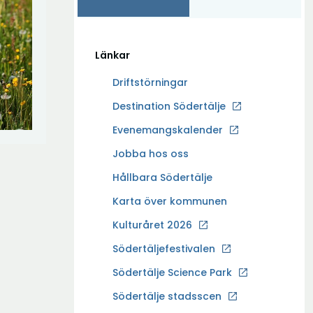
Länkar
Driftstörningar
Ö
Destination Södertälje
p
Evenemangskalender
p
Ö
Jobba hos oss
n
p
a
Hållbara Södertälje
p
i
Karta över kommunen
n
n
a
Kulturåret 2026
y
i
t
Södertäljefestivalen
n
t
Ö
Södertälje Science Park
y
f
p
t
Södertälje stadsscen
ö
p
t