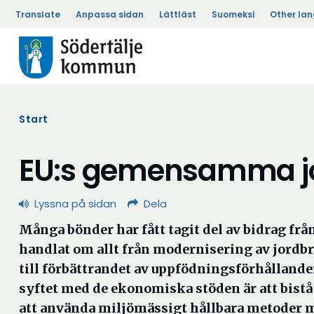
Translate
Anpassa sidan
Lättläst
Suomeksi
Other la
Start
EU:s gemensamma jo
Lyssna på sidan
Dela
Många bönder har fått tagit del av bidrag frå
handlat om allt från modernisering av jord
till förbättrandet av uppfödningsförhållande
syftet med de ekonomiska stöden är att bistå
att använda miljömässigt hållbara metoder m