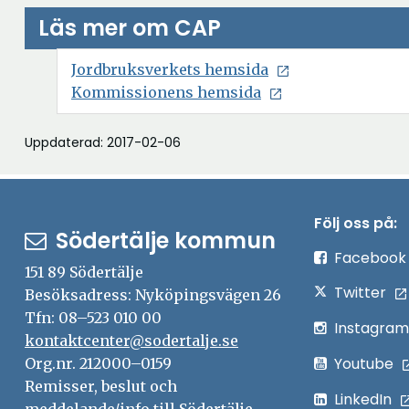
Läs mer om CAP
Öppna
Jordbruksverkets hemsida
i
Kommissionens hemsida
nytt
fönster
Uppdaterad: 2017-02-06
Följ oss på:
Södertälje kommun
Facebook
151 89 Södertälje
Twitter
Besöksadress: Nyköpingsvägen 26
Tfn: 08–523 010 00
Instagram
kontaktcenter@sodertalje.se
Youtube
Org.nr. 212000–0159
Remisser, beslut och
LinkedIn