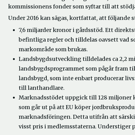
kommissionens fonder som syftar till att stödj
Under 2016 kan sägas, kortfattat, att följande s
7,6 miljarder kronor i gårdsstöd. Ett direk
befintliga regler och tilldelas oavsett vad
markområde som brukas.
Landsbygdsutveckling tilldelades ca 2,2 mi
landsbygdsprogrammet som pågår fram till 2
landsbygd, som inte enbart producerar livs
till lanthandlare.
Marknadsstödet uppgick till 128 miljoner 
som går ut på att EU köper jordbruksprodukt
marknadsföringen. Detta utifrån att särskil
visst pris i medlemsstaterna. Understiger