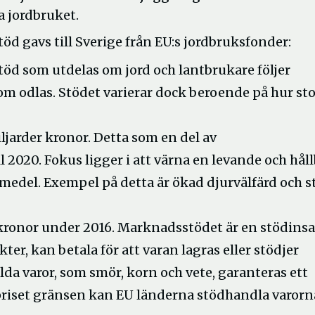
a jordbruket.
töd gavs till Sverige från EU:s jordbruksfonder:
tstöd som utdelas om jord och lantbrukare följer
 som odlas. Stödet varierar dock beroende på hur sto
ljarder kronor. Detta som en del av
020. Fokus ligger i att värna en levande och håll
medel. Exempel på detta är ökad djurvälfärd och s
kronor under 2016. Marknadsstödet är en stödinsa
er, kan betala för att varan lagras eller stödjer
da varor, som smör, korn och vete, garanteras ett
 priset gränsen kan EU länderna stödhandla varorn