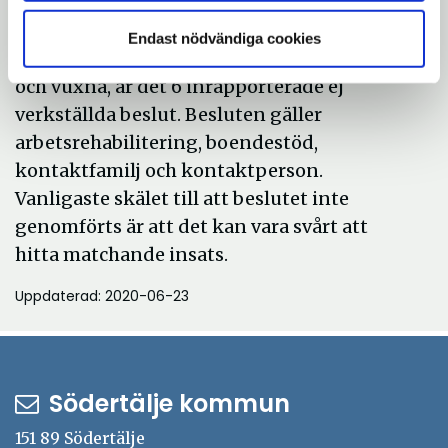
För socialnämnden, som har det
Endast nödvändiga cookies
övergripande ansvaret för barn, ungdomar
och vuxna, är det 6 inrapporterade ej
verkställda beslut. Besluten gäller
arbetsrehabilitering, boendestöd,
kontaktfamilj och kontaktperson.
Vanligaste skälet till att beslutet inte
genomförts är att det kan vara svårt att
hitta matchande insats.
Uppdaterad: 2020-06-23
Södertälje kommun
151 89 Södertälje