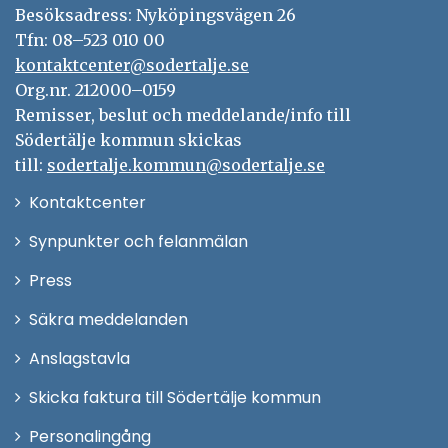
Besöksadress: Nyköpingsvägen 26
Tfn: 08–523 010 00
kontaktcenter@sodertalje.se
Org.nr. 212000–0159
Remisser, beslut och meddelande/info till
Södertälje kommun skickas
till:
sodertalje.kommun@sodertalje.se
Öppna
Kontaktcenter
i
Synpunkter och felanmälan
nytt
Öppna
Press
fönster
i
Säkra meddelanden
nytt
Anslagstavla
fönster
Skicka faktura till Södertälje kommun
Öppna
Personalingång