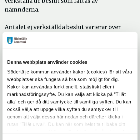
verkställa de beslut som fattas av
nämnderna.
Antalet ej verkställda beslut varierar över
tid, social- och omsorgskontoret strävar
alltid efter att beviljad insats ska verkställas
skyndsamt. I de fall där beviljat bistånd inte
kan verkställas omgående görs individuella
Denna webbplats använder cookies
bedömningar om vilket stöd som behövs i
Södertälje kommun använder kakor (cookies) för att våra
avvaktan på att beslutet kan verkställas.
webbplatser ska fungera så bra som möjligt för dig.
Kakor kan användas funktionellt, statistiskt eller i
Det kan vara i form av ökat stöd i hemmet i
marknadsföringssyfte. Du kan välja att klicka på ”Tillåt
väntan på en plats på ett boende.
alla” och ger då ditt samtycke till samtliga syften. Du kan
också välja att uppge vilka syften du samtycker till
För äldreomsorgsnämnden, som bland
genom att välja dessa här nedan och därefter klicka i
annat hanterar äldre med rätt till särskilt
rutan ”Tillåt urval”. Du kan när som helst ta tillbaka ditt
boende och hemtjänst, så har inga ej
samtycke genom att öppna CookieBot på vår sida och
klicka på ”Ta tillbaka samtycke”. Genom att klicka på