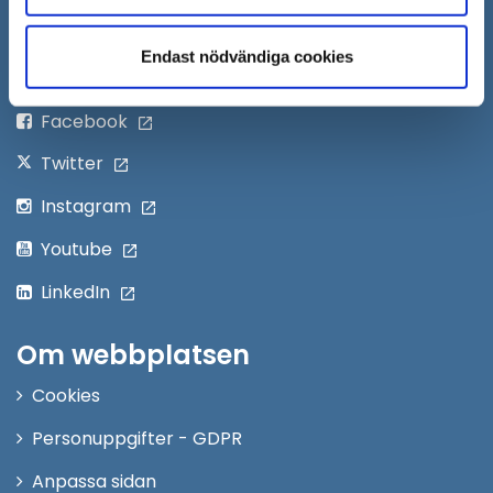
Öppna
Personalingång
i
Endast nödvändiga cookies
nytt
Följ oss på:
fönster
Facebook
Twitter
Instagram
Youtube
LinkedIn
Om webbplatsen
Cookies
Personuppgifter - GDPR
Anpassa sidan