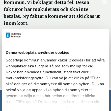
kommun. Vi beklagar detta fel. Dessa
fakturor har makulerats och ska inte
betalas. Ny faktura kommer att skickas ut
inom kort.
Om ni har frågor om detta kontakta
tillståndsenheten. Ring 08-523 10 00 och be
Denna webbplats använder cookies
att få bli kopplad till tillståndsenheten eller
Öppn
mejla till
tillstandsenheten@sodertalje.se
Södertälje kommun använder kakor (cookies) för att våra
webbplatser ska fungera så bra som möjligt för dig.
i
Kakor kan användas funktionellt, statistiskt eller i
nytt
marknadsföringssyfte. Du kan välja att klicka på ”Tillåt
Uppdaterad: 2020-04-15
fönste
alla” och ger då ditt samtycke till samtliga syften. Du kan
också välja att uppge vilka syften du samtycker till
genom att välja dessa här nedan och därefter klicka i
rutan ”Tillåt urval”. Du kan när som helst ta tillbaka ditt
Södertälje kommun
samtycke genom att öppna CookieBot på vår sida och