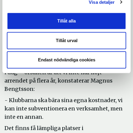
Visa detaljer
klubbar, säger Magnus Bengtsson. Kommer
vi snabbt fram till en uppgörelse med
Tillåt alla
klubbarna kan de vara på plats i Hall tidigt
2018.
Tillåt urval
Vill säkra skytteverksamheten i
kommunen
Endast nödvändiga cookies
Arrendekostnaden kommer att bli högre än
i dag – orsaken är att vi inte har höjt
arrendet på flera år, konstaterar Magnus
Bengtsson:
- Klubbarna ska bära sina egna kostnader, vi
kan inte subventionera en verksamhet, men
inte en annan.
Det finns få lämpliga platser i