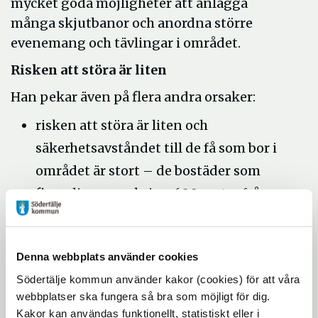
mycket goda möjligheter att anlägga
många skjutbanor och anordna större
evenemang och tävlingar i området.
Risken att störa är liten
Han pekar även på flera andra orsaker:
risken att störa är liten och
säkerhetsavståndet till de få som bor i
området är stort – de bostäder som
finns ligger omkring 600 meter från
platsen
området är omgivet av berg som
Denna webbplats använder cookies
dämpar ljudet
Södertälje kommun använder kakor (cookies) för att våra
väg 225 går precis utanför området
webbplatser ska fungera så bra som möjligt för dig.
det finns en parkeringsplats i
Kakor kan användas funktionellt, statistiskt eller i