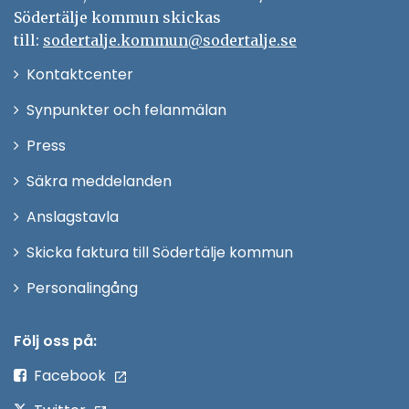
Södertälje kommun skickas
till:
sodertalje.kommun@sodertalje.se
Öppna
Kontaktcenter
i
Synpunkter och felanmälan
nytt
Öppna
Press
fönster
i
Säkra meddelanden
nytt
Anslagstavla
fönster
Skicka faktura till Södertälje kommun
Öppna
Personalingång
i
nytt
Följ oss på:
fönster
Facebook