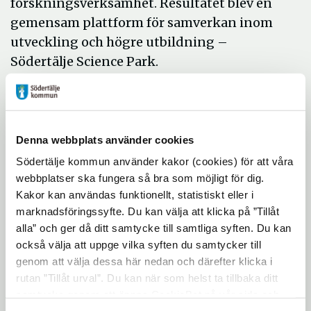
forskningsverksamhet. Resultatet blev en
gemensam plattform för samverkan inom
utveckling och högre utbildning –
Södertälje Science Park.
– Vi har åstadkommit mycket på kort tid
tillsammans med näringslivet och KTH,
säger stadsdirektör Rickard Sundbom.
Denna webbplats använder cookies
Framgångsfaktorerna har, internt i
Södertälje kommun använder kakor (cookies) för att våra
kommunkoncernen, varit det fantastiska
webbplatser ska fungera så bra som möjligt för dig.
engagemanget från medarbetarna och att
Kakor kan användas funktionellt, statistiskt eller i
det funnits ett tydligt gemensamt mål att
marknadsföringssyfte. Du kan välja att klicka på ”Tillåt
arbeta mot.
alla” och ger då ditt samtycke till samtliga syften. Du kan
också välja att uppge vilka syften du samtycker till
Under tre intensiva dagar arbetar 2500
genom att välja dessa här nedan och därefter klicka i
gymnasieelever och 1000 elever i
rutan ”Tillåt urval”. Du kan när som helst ta tillbaka ditt
grundskolan med framtidsteman som
samtycke genom att öppna CookieBot på vår sida och
framtidens transporter, arbetsplatser, mat