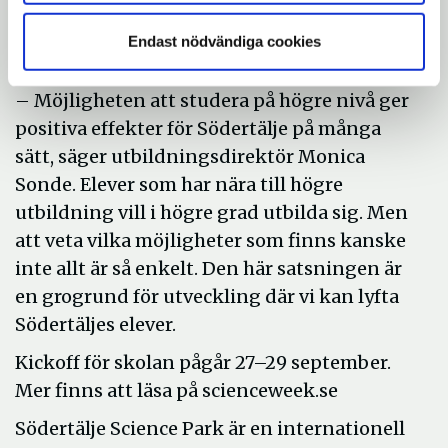
Dahlgren. Science-lunchen integreras i
undervisningen i hållbarhet och de globala
Endast nödvändiga cookies
målen.
– Möjligheten att studera på högre nivå ger
positiva effekter för Södertälje på många
sätt, säger utbildningsdirektör Monica
Sonde. Elever som har nära till högre
utbildning vill i högre grad utbilda sig. Men
att veta vilka möjligheter som finns kanske
inte allt är så enkelt. Den här satsningen är
en grogrund för utveckling där vi kan lyfta
Södertäljes elever.
Kickoff för skolan pågår 27–29 september.
Mer finns att läsa på scienceweek.se
Södertälje Science Park är en internationell