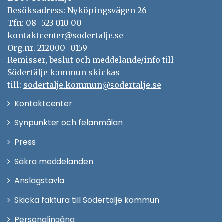
Besöksadress: Nyköpingsvägen 26
Tfn: 08–523 010 00
kontaktcenter@sodertalje.se
Org.nr. 212000–0159
Remisser, beslut och meddelande/info till
Södertälje kommun skickas
till:
sodertalje.kommun@sodertalje.se
Öppna
Kontaktcenter
i
Synpunkter och felanmälan
nytt
Öppna
Press
fönster
i
Säkra meddelanden
nytt
Anslagstavla
fönster
Skicka faktura till Södertälje kommun
Öppna
Personalingång