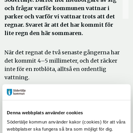
och frågar varför kommunen vattnar i
parker och varför vi vattnar trots att det
regnar. Svaret är att det har kommit för
lite regn den här sommaren.
När det regnat de två senaste gångerna har
det kommit 4–5 millimeter, och det räcker
inte för en rotblöta, alltså en ordentlig
vattning.
- En grov skattning är att det krävs minst
25 millimeter för att få en genomfuktning
av marken som även når trädrötterna, säger
Denna webbplats använder cookies
Ronny Svensson, gruppchef på kommunens
utemiljöenhet.
Södertälje kommun använder kakor (cookies) för att våra
webbplatser ska fungera så bra som möjligt för dig.