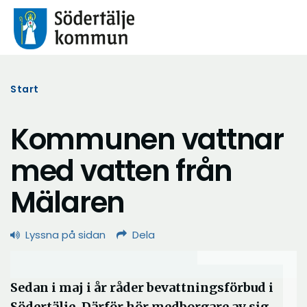
Start
Kommunen vattnar
med vatten från
Mälaren
Lyssna på sidan
Dela
Sedan i maj i år råder bevattningsförbud i
Södertälje. Därför hör medborgare av sig