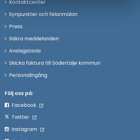
Öppna
Kontaktcenter
i
Synpunkter och felanmälan
nytt
Öppna
Press
fönster
i
Säkra meddelanden
nytt
Anslagstavla
fönster
Skicka faktura till Södertälje kommun
Öppna
Personalingång
i
nytt
Följ oss på:
fönster
Facebook
Twitter
Instagram