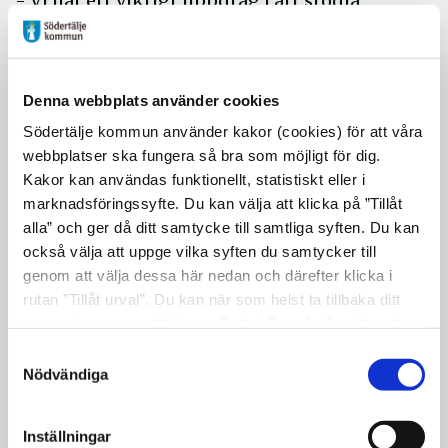
- Vi har ett viktigt uppdrag i att stödja
personer som utövar våld i nära relationer
att bryta sitt beteende, säger Jan Aronsson,
ansvarig för Mansmottagningen. Pengarna
Denna webbplats använder cookies
kommer vi använda till bland annat att
Södertälje kommun använder kakor (cookies) för att våra
utbilda oss inom behandlingsmetoden ATV
webbplatser ska fungera så bra som möjligt för dig.
(alternativ till våld) som används för att
Kakor kan användas funktionellt, statistiskt eller i
behandla män som utövar våld i nära
marknadsföringssyfte. Du kan välja att klicka på ”Tillåt
relationer.
alla” och ger då ditt samtycke till samtliga syften. Du kan
också välja att uppge vilka syften du samtycker till
genom att välja dessa här nedan och därefter klicka i
Fotnot:
rutan ”Tillåt urval”. Du kan när som helst ta tillbaka ditt
samtycke genom att öppna CookieBot på vår sida och
Det är Socialstyrelsen som erbjuder
klicka på ”Ta tillbaka samtycke”. Genom att klicka på
kommuner och landsting att söka medel att
Samtyckesval
"Visa detaljer" kan du läsa om hur kakorna används och
Nödvändiga
använda till kvalitetsutvecklande insatser
hur vi och våra leverantörer inhämtar och behandlar
för att stärka stödet till våldsutsatta
personuppgifter.
Inställningar
kvinnor och barn som bevittnar våld och