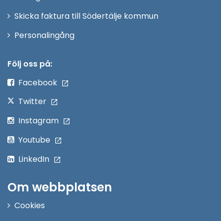
Skicka faktura till Södertälje kommun
Öppna
Personalingång
i
nytt
Följ oss på:
fönster
Facebook
Twitter
Instagram
Youtube
LinkedIn
Om webbplatsen
Cookies