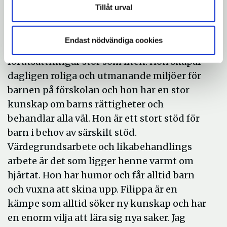
Tillåt urval
Barnskötare
Filippa är en glädjespridare som brinner för
Endast nödvändiga cookies
allas lika värde, att alla har och får samma
förutsättningar stor som liten. Hon skapar
dagligen roliga och utmanande miljöer för
barnen på förskolan och hon har en stor
kunskap om barns rättigheter och
behandlar alla väl. Hon är ett stort stöd för
barn i behov av särskilt stöd.
Värdegrundsarbete och likabehandlings
arbete är det som ligger henne varmt om
hjärtat. Hon har humor och får alltid barn
och vuxna att skina upp. Filippa är en
kämpe som alltid söker ny kunskap och har
en enorm vilja att lära sig nya saker. Jag