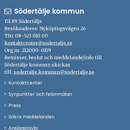
Södertälje kommun
151 89 Södertälje
Besöksadress: Nyköpingsvägen 26
Tfn: 08–523 010 00
kontaktcenter@sodertalje.se
Org.nr. 212000–0159
Remisser, beslut och meddelande/info till
Södertälje kommun skickas
till:
sodertalje.kommun@sodertalje.se
Öppna
Kontaktcenter
i
Synpunkter och felanmälan
nytt
Öppna
Press
fönster
i
Säkra meddelanden
nytt
Anslagstavla
fönster