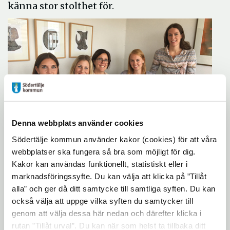
känna stor stolthet för.
Denna webbplats använder cookies
Irene Kovanen, Ulrika Liljeholm, Milagros
Södertälje kommun använder kakor (cookies) för att våra
Sahlén, Anna-Karin Legeryd, Helena Jonsson
webbplatser ska fungera så bra som möjligt för dig.
Årets team:
Enheten för
Kakor kan användas funktionellt, statistiskt eller i
Arbetsrehabilitering (EFA)
marknadsföringssyfte. Du kan välja att klicka på ”Tillåt
alla” och ger då ditt samtycke till samtliga syften. Du kan
Alla i teamet använder sin unika
också välja att uppge vilka syften du samtycker till
kompetens för att kunna ge deltagare en
genom att välja dessa här nedan och därefter klicka i
mer meningsfullt vardag genom aktiviteter
rutan ”Tillåt urval”. Du kan när som helst ta tillbaka ditt