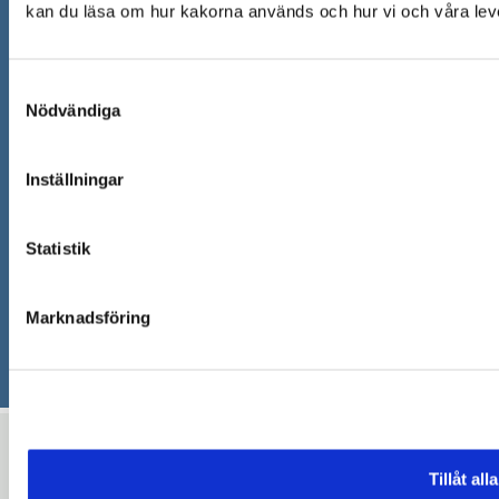
kan du läsa om hur kakorna används och hur vi och våra lev
Om webbplatsen
Cookies
Samtyckesval
Nödvändiga
Personuppgifter - GDPR
Anpassa sidan
Inställningar
Tillgänglighetsredogörelse
Statistik
Om e-legitimation
Marknadsföring
Tillåt alla