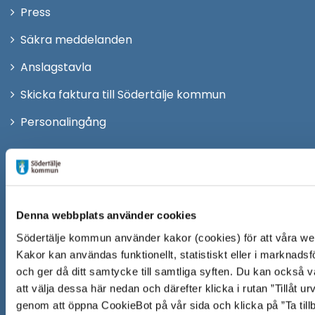
Öppna
Press
fönster
i
Säkra meddelanden
nytt
Anslagstavla
fönster
Skicka faktura till Södertälje kommun
Öppna
Personalingång
i
nytt
Följ oss på:
fönster
Facebook
Twitter
Denna webbplats använder cookies
Södertälje kommun använder kakor (cookies) för att våra web
Instagram
Kakor kan användas funktionellt, statistiskt eller i marknadsför
Youtube
och ger då ditt samtycke till samtliga syften. Du kan också v
att välja dessa här nedan och därefter klicka i rutan ”Tillåt u
LinkedIn
genom att öppna CookieBot på vår sida och klicka på ”Ta till