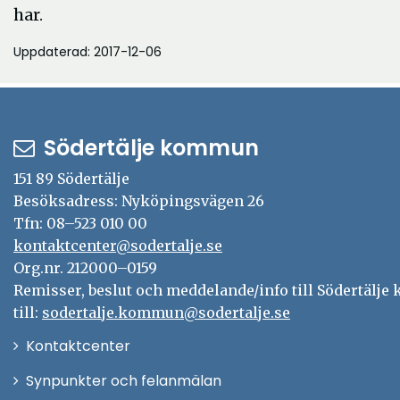
har.
Uppdaterad: 2017-12-06
Södertälje kommun
151 89 Södertälje
Besöksadress: Nyköpingsvägen 26
Tfn: 08–523 010 00
kontaktcenter@sodertalje.se
Org.nr. 212000–0159
Remisser, beslut och meddelande/info till Södertälj
till:
sodertalje.kommun@sodertalje.se
Öppna
Kontaktcenter
i
Synpunkter och felanmälan
nytt