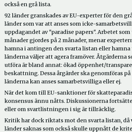
också en grå lista.
92 länder granskades av EU-experter för den grå 
länder som var att anses som icke-samarbetsvillig
uppdagandet av "paradise papers". Arbetet som 
månader gjordes på 2 månader, menar experterna
hamna i antingen den svarta listan eller hamna u
länderna väljer att agera framöver. Åtgärderna 
utföra är bland annat: ökad öppenhet/transpare
beskattning. Dessa årgärder ska genomföras på 1 
länderna kan anses samarbetsvilliga eller ej.
När det kom till EU-sanktioner för skatteparadi
konsensus ännu nåtts. Diskussionerna fortsätte
eller om svartlistningen i sig är tillräcklig.
Kritik har dock riktats mot den svarta listan, d
länder saknas som också skulle uppnått de krit