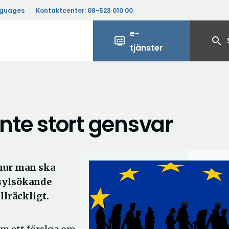
nguages
Kontaktcenter:
08-523 010 00
e-
display_settings
search
tjänster
inte stort gensvar
hur man ska
 asylsökande
llräckligt.