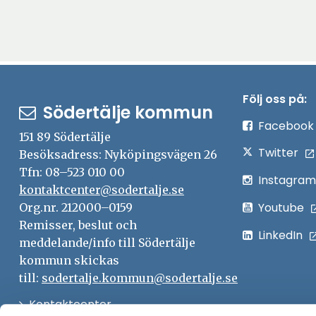
Följ oss på:
Södertälje kommun
Facebook
151 89 Södertälje
Twitter
Besöksadress: Nyköpingsvägen 26
Tfn: 08–523 010 00
Instagram
kontaktcenter@sodertalje.se
Youtube
Org.nr. 212000–0159
Remisser, beslut och
LinkedIn
meddelande/info till Södertälje
kommun skickas
till:
sodertalje.kommun@sodertalje.se
Öppna
Kontaktcenter