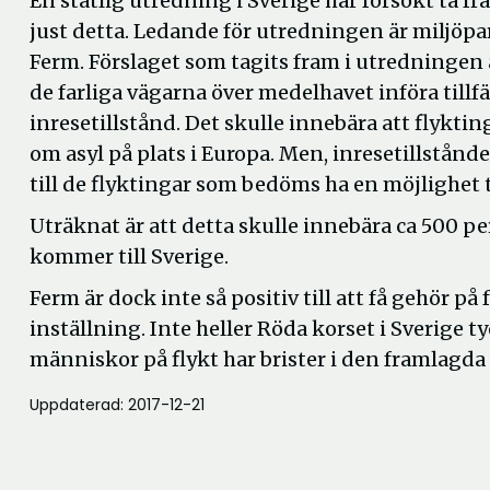
En statlig utredning i Sverige har försökt ta fr
just detta. Ledande för utredningen är miljöpa
Ferm. Förslaget som tagits fram i utredningen är
de farliga vägarna över medelhavet införa tillfä
inresetillstånd. Det skulle innebära att flykt
om asyl på plats i Europa. Men, inresetillstånd
till de flyktingar som bedöms ha en möjlighet til
Uträknat är att detta skulle innebära ca 500 p
kommer till Sverige.
Ferm är dock inte så positiv till att få gehör p
inställning. Inte heller Röda korset i Sverige tyc
människor på flykt har brister i den framlagd
Uppdaterad: 2017-12-21