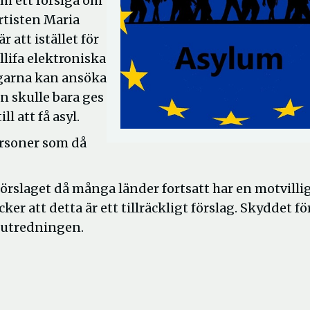
am ett förslga om
rtisten Maria
 att istället för
llifa elektroniska
ingarna kan ansöka
en skulle bara ges
l att få asyl.
ersoner som då
å förslaget då många länder fortsatt har en motvilli
ker att detta är ett tillräckligt förslag. Skyddet fö
a utredningen.