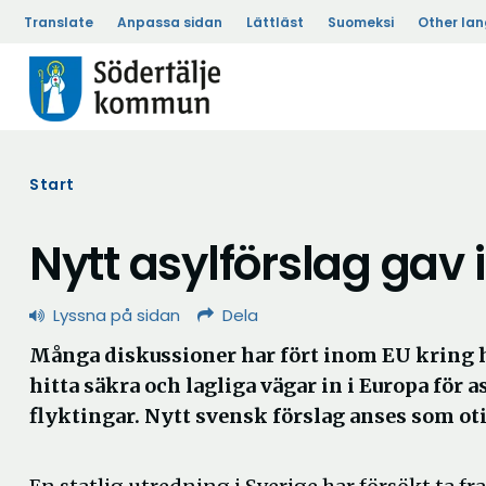
Translate
Anpassa sidan
Lättläst
Suomeksi
Other la
Start
Nytt asylförslag gav 
Lyssna på sidan
Dela
Många diskussioner har fört inom EU kring 
hitta säkra och lagliga vägar in i Europa för
flyktingar. Nytt svensk förslag anses som oti