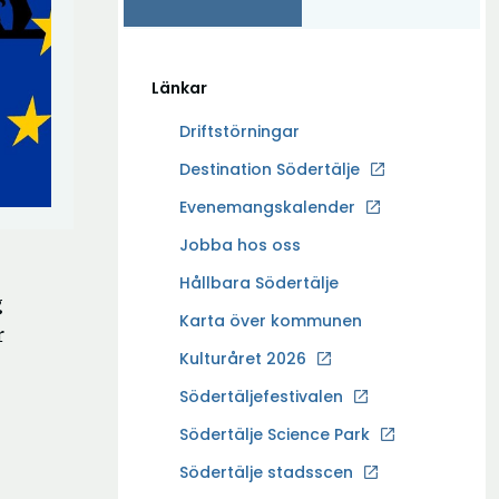
Länkar
Driftstörningar
Ö
Destination Södertälje
p
Evenemangskalender
p
Ö
Jobba hos oss
n
p
a
Hållbara Södertälje
p
g
i
Karta över kommunen
n
r
n
a
Kulturåret 2026
y
i
t
Södertäljefestivalen
n
t
Ö
Södertälje Science Park
y
f
p
t
Södertälje stadsscen
ö
p
t