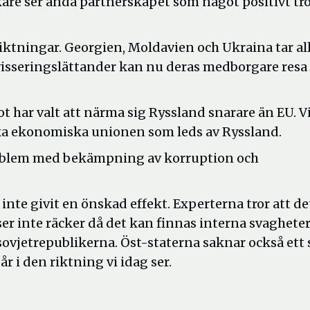
kare ser ändå partnerskapet som något positivt tr
riktningar. Georgien, Moldavien och Ukraina tar al
isseringslättander kan nu deras medborgare resa 
 har valt att närma sig Ryssland snarare än EU. V
tiska ekonomiska unionen som leds av Ryssland.
roblem med bekämpning av korruption och
inte givit en önskad effekt. Experterna tror att de
tser inte räcker då det kan finnas interna svagheter
sovjetrepublikerna. Öst-staterna saknar också ett 
 i den riktning vi idag ser.