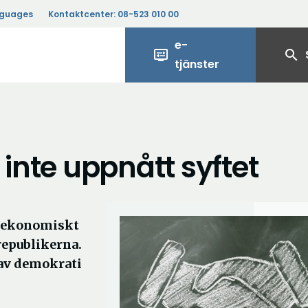
nguages
Kontaktcenter:
08-523 010 00
e-
display_settings
search
tjänster
 inte uppnått syftet
ch ekonomiskt
republikerna.
 av demokrati