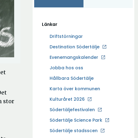
Länkar
Driftstörningar
Ö
Destination Södertälje
p
Evenemangskalender
p
Ö
Jobba hos oss
n
tet
p
a
Hållbara Södertälje
p
i
Karta över kommunen
n
Det
n
a
Kulturåret 2026
y
n stor
i
t
Södertäljefestivalen
n
t
Ö
Södertälje Science Park
y
f
p
t
Södertälje stadsscen
ö
p
t