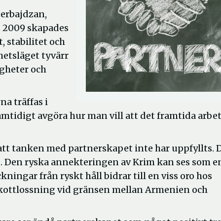
zerbajdzan,
. 2009 skapades
, stabilitet och
hetsläget tyvärr
igheter och
a träffas i
amtidigt avgöra hur man vill att det framtida arbe
att tanken med partnerskapet inte har uppfyllts. 
tet. Den ryska annekteringen av Krim kan ses som e
kningar från ryskt håll bidrar till en viss oro hos
kottlossning vid gränsen mellan Armenien och