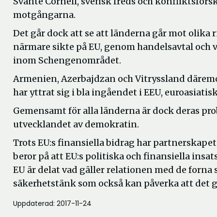
Svante Cornell, svensk freds och konfliktsfors
motgångarna.
Det går dock att se att länderna går mot olika 
närmare sikte på EU, genom handelsavtal och v
inom Schengenområdet.
Armenien, Azerbajdzan och Vitryssland däremot
har yttrat sig i bla ingåendet i EEU, euroasia
Gemensamt för alla länderna är dock deras p
utvecklandet av demokratin.
Trots EU:s finansiella bidrag har partnerskapet 
beror på att EU:s politiska och finansiella insa
EU är delat vad gäller relationen med de forna 
säkerhetstänk som också kan påverka att det går
Uppdaterad: 2017-11-24