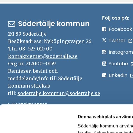
Följ oss på:
Södertälje kommun
Facebook
151 89 Södertälje
Twitter
Besöksadress: Nyköpingsvägen 26
Tfn: 08–523 010 00
Instagram
kontaktcenter@sodertalje.se
Youtube
Org.nr. 212000–0159
Remisser, beslut och
LinkedIn
meddelande/info till Södertälje
kommun skickas
till:
sodertalje.kommun@sodertalje.se
Öppna
Kontaktcenter
i
Synpunkter och felanmälan
Denna webbplats använde
nytt
Södertälje kommun använde
Öppna
Press
fönster
för dig. Kakor kan användas