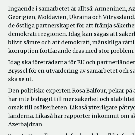
Ingående i samarbetet är alltså: Armeninen, A
Georigien, Moldavien, Ukraina och Vitryssland
de östliga partnerskapet för att främja säkerhet
demokrati i regionen. Idag kan sägas att säker
blivit sämre och att demokrati, mänskliga rätt
korruption fortfarande dras med stor problem.
Idag ska företrädarna för EU och partnerländern
Bryssel för en utvärdering av samarbetet och s
ska se ut.
Den politiske experten Rosa Balfour, pekar på 
har inte bidragit till mer säkerhet och stabili
orsak till osäkerheten. Likaså ytterligare påtryc
länderna. Likaså har rapporter inkommit om s
Azerbajdzan.